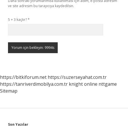
Daha sonraki yorumlarımda kullanılması için adım, e-posta adresim
ve site adresim bu tarayıcıya kaydedilsin.
5 + 3 kaçtır?
*
https://bitkiforum.net
https://suzerseyahat.com.tr
https://tanriverdimobilya.com.tr
knight online
nttgame
Sitemap
Son Yazılar