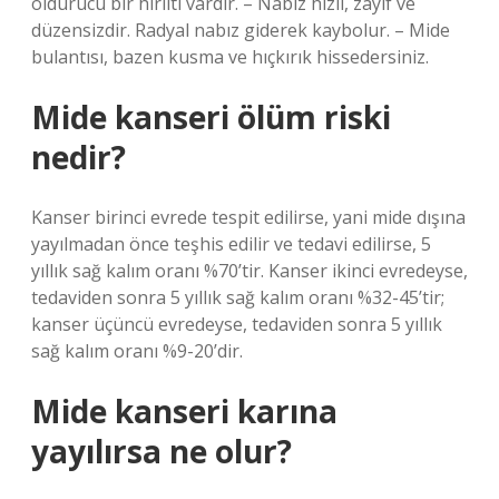
öldürücü bir hırıltı vardır. – Nabız hızlı, zayıf ve
düzensizdir. Radyal nabız giderek kaybolur. – Mide
bulantısı, bazen kusma ve hıçkırık hissedersiniz.
Mide kanseri ölüm riski
nedir?
Kanser birinci evrede tespit edilirse, yani mide dışına
yayılmadan önce teşhis edilir ve tedavi edilirse, 5
yıllık sağ kalım oranı %70’tir. Kanser ikinci evredeyse,
tedaviden sonra 5 yıllık sağ kalım oranı %32-45’tir;
kanser üçüncü evredeyse, tedaviden sonra 5 yıllık
sağ kalım oranı %9-20’dir.
Mide kanseri karına
yayılırsa ne olur?