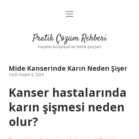
menüyü
Anasayfa
aç
Gizlilik Politikası
Pratik Çözüm Rehberi
Yasal Uyarı
Hayatını kolaylaştıran teknik ipuçları!
Hakkımızda
Mide Kanserinde Karın Neden Şişer
Tarih: Kasım 9, 2024
Kanser hastalarında
karın şişmesi neden
olur?