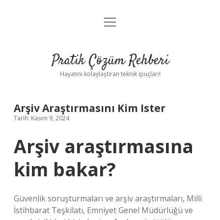
menüyü
Anasayfa
aç
Gizlilik Politikası
Pratik Çözüm Rehberi
Yasal Uyarı
Hayatını kolaylaştıran teknik ipuçları!
Hakkımızda
Arşiv Araştırmasını Kim Ister
Tarih: Kasım 9, 2024
Arşiv araştırmasına
kim bakar?
Güvenlik soruşturmaları ve arşiv araştırmaları, Milli
İstihbarat Teşkilatı, Emniyet Genel Müdürlüğü ve