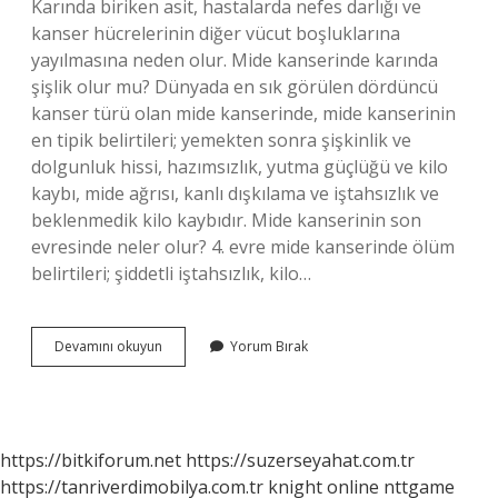
Karında biriken asit, hastalarda nefes darlığı ve
kanser hücrelerinin diğer vücut boşluklarına
yayılmasına neden olur. Mide kanserinde karında
şişlik olur mu? Dünyada en sık görülen dördüncü
kanser türü olan mide kanserinde, mide kanserinin
en tipik belirtileri; yemekten sonra şişkinlik ve
dolgunluk hissi, hazımsızlık, yutma güçlüğü ve kilo
kaybı, mide ağrısı, kanlı dışkılama ve iştahsızlık ve
beklenmedik kilo kaybıdır. Mide kanserinin son
evresinde neler olur? 4. evre mide kanserinde ölüm
belirtileri; şiddetli iştahsızlık, kilo…
Mide
Devamını okuyun
Yorum Bırak
Kanserinde
Karın
Neden
Şişer
https://bitkiforum.net
https://suzerseyahat.com.tr
https://tanriverdimobilya.com.tr
knight online
nttgame