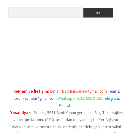
Arama
r güncel
Reklam ve İletişim:
E-mail:
backlinkpaneli@gmail.com
Teams:
forumhizmeti@gmail.com
Whatsapp: 0262 606 0 726
Telegram:
@karabul
Yasal Uyarı:
Sitemiz, 5651 Sayılı Kanun gereğince Bilgi Teknolojileri
ve İletişim Kurumu (BTK) tarafından onaylanmış bir Yer Sağlayıcı
olarak hizmet vermektedir. Bu nedenle, sitedeki içerikleri proaktif