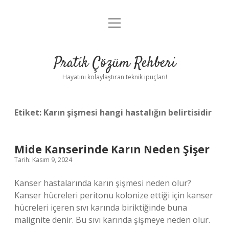
menüyü
Anasayfa
aç
Gizlilik Politikası
Pratik Çözüm Rehberi
Yasal Uyarı
Hayatını kolaylaştıran teknik ipuçları!
Hakkımızda
Etiket:
Karın şişmesi hangi hastalığın belirtisidir
Mide Kanserinde Karın Neden Şişer
Tarih: Kasım 9, 2024
Kanser hastalarında karın şişmesi neden olur?
Kanser hücreleri peritonu kolonize ettiği için kanser
hücreleri içeren sıvı karında biriktiğinde buna
malignite denir. Bu sıvı karında şişmeye neden olur.