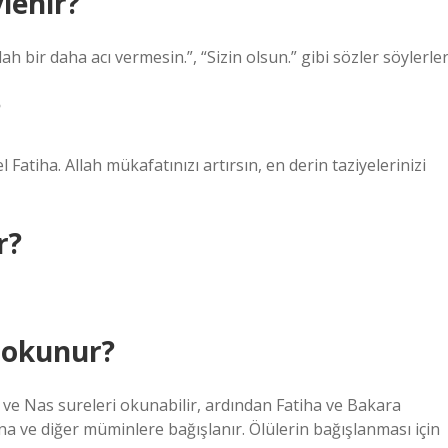
lenir?
ah bir daha acı vermesin.”, “Sizin olsun.” gibi sözler söylerler
?
l Fatiha. Allah mükafatınızı artırsın, en derin taziyelerinizi
r?
e okunur?
k ve Nas sureleri okunabilir, ardından Fatiha ve Bakara
na ve diğer müminlere bağışlanır. Ölülerin bağışlanması için