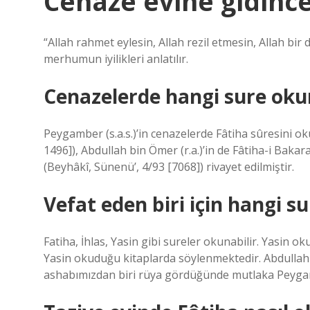
Cenaze evine gidinc
“Allah rahmet eylesin, Allah rezil etmesin, Allah bi
merhumun iyilikleri anlatılır.
Cenazelerde hangi sure oku
Peygamber (s.a.s.)’in cenazelerde Fâtiha sûresini ok
1496]), Abdullah bin Ömer (r.a.)’in de Fâtiha-i Bak
(Beyhâkî, Sünenü’, 4/93 [7068]) rivayet edilmiştir.
Vefat eden biri için hangi s
Fatiha, İhlas, Yasin gibi sureler okunabilir. Yasin 
Yasin okuduğu kitaplarda söylenmektedir. Abdullah
ashabımızdan biri rüya gördüğünde mutlaka Peygam