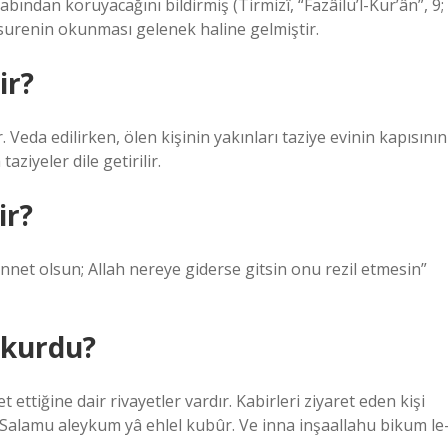
ından koruyacağını bildirmiş (Tirmizî, “Fazâilü’l-Kur’ân”, 9;
 surenin okunması gelenek haline gelmiştir.
ir?
. Veda edilirken, ölen kişinin yakınları taziye evinin kapısının
ziyeler dile getirilir.
ir?
net olsun; Allah nereye giderse gitsin onu rezil etmesin”
okurdu?
ettiğine dair rivayetler vardır. Kabirleri ziyaret eden kişi
 Salamu aleykum yâ ehlel kubûr. Ve inna inşaallahu bikum le