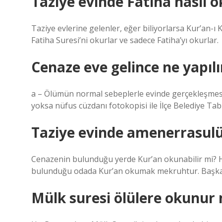
Taziye evinde Fâtiha nasıl 
Taziye evlerine gelenler, eğer biliyorlarsa Kur’an-ı 
Fatiha Suresi’ni okurlar ve sadece Fatiha’yı okurlar.
Cenaze eve gelince ne yapılı
a – Ölümün normal sebeplerle evinde gerçekleşmesi ha
yoksa nüfus cüzdanı fotokopisi ile İlçe Belediye Tabi
Taziye evinde amenerrasul
Cenazenin bulunduğu yerde Kur’an okunabilir mi? H
bulunduğu odada Kur’an okumak mekruhtur. Başka 
Mülk suresi ölülere okunur