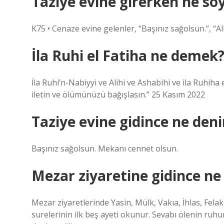
Taziye evine girerken ne söy
K75 • Cenaze evine gelenler, “Başınız sağolsun.”, “All
İla Ruhi el Fatiha ne demek
İla Ruhi’n-Nabiyyi ve Alihi ve Ashabihi ve ila Ruhiha e
iletin ve ölümünüzü bağışlasın.” 25 Kasım 2022
Taziye evine gidince ne deni
Başınız sağolsun. Mekanı cennet olsun.
Mezar ziyaretine gidince n
Mezar ziyaretlerinde Yasin, Mülk, Vakıa, İhlas, Fela
surelerinin ilk beş ayeti okunur. Sevabı ölenin ruhu