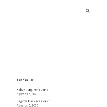
Sidebar
Son Yazılar
betexper güncel
Kabak hangi renk olur ?
Ağustos 7, 2026
Bağımlılıklar kaça ayrılır ?
Ağustos 6, 2026