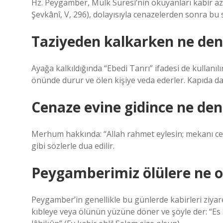
Hz. Peygamber, Mülk Suresi’nin okuyanları kabir azab
Şevkânî, V, 296), dolayısıyla cenazelerden sonra bu
Taziyeden kalkarken ne den
Ayağa kalkıldığında “Ebedi Tanrı” ifadesi de kullanılır
önünde durur ve ölen kişiye veda ederler. Kapıda da ta
Cenaze evine gidince ne den
Merhum hakkında: “Allah rahmet eylesin; mekanı cen
gibi sözlerle dua edilir.
Peygamberimiz ölülere ne 
Peygamber’in genellikle bu günlerde kabirleri ziyaret 
kıbleye veya ölünün yüzüne döner ve şöyle der: “Es