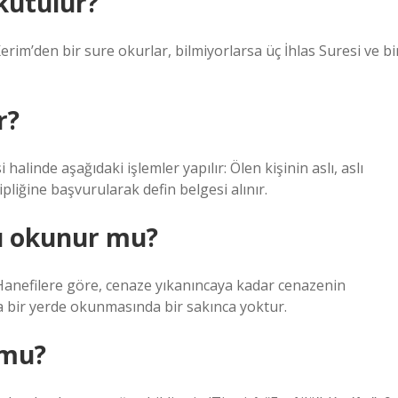
okutulur?
Kerim’den bir sure okurlar, bilmiyorlarsa üç İhlas Suresi ve bi
r?
linde aşağıdaki işlemler yapılır: Ölen kişinin aslı, aslı
pliğine başvurularak defin belgesi alınır.
ü okunur mu?
anefilere göre, cenaze yıkanıncaya kadar cenazenin
bir yerde okunmasında bir sakınca yoktur.
 mu?