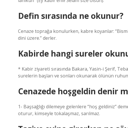
lâhikûn” (Ey kabir ehli! Selam size olsun).
Defin sırasında ne okunur?
Cenaze toprağa konulurken, kabre koyanlar: “Bismilla
dini üzere.” derler.
Kabirde hangi sureler okun
* Kabir ziyareti sırasında Bakara, Yasin-i Şerif, Teba
surelerin başları ve sonları okunarak ölünün ruhuna
Cenazede hoşgeldin denir m
1- Başsağlığı dilemeye gelenlere “hoş geldiniz” deme
oturur, kimseyle tokalaşmaz, sarılmaz.