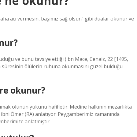
e ne okunur?
r daha acı vermesin, başımız sağ olsun” gibi dualar okunur ve
nur?
uduğu ve bunu tavsiye ettiği (İbn Mace, Cenaiz, 22 [1495,
ara sûresinin ölülerin ruhuna okunmasını güzel bulduğu
ure okunur?
okumak ölünün yükünü hafifletir. Medine halkının mezarlıkta
 ibni Ömer (RA) anlatıyor: Peygamberimiz zamanında
berimize anlatmıştır.