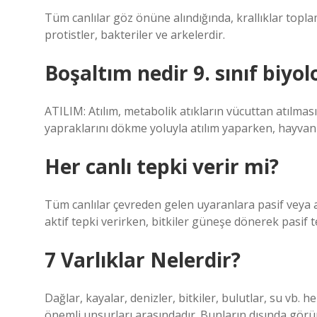
Tüm canlılar göz önüne alındığında, krallıklar toplam
protistler, bakteriler ve arkelerdir.
Boşaltım nedir 9. sınıf biyolo
ATILIM: Atılım, metabolik atıkların vücuttan atılması
yapraklarını dökme yoluyla atılım yaparken, hayvanl
Her canlı tepki verir mi?
Tüm canlılar çevreden gelen uyaranlara pasif veya a
aktif tepki verirken, bitkiler güneşe dönerek pasif te
7 Varlıklar Nelerdir?
Dağlar, kayalar, denizler, bitkiler, bulutlar, su vb. h
önemli unsurları arasındadır. Bunların dışında görü