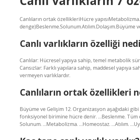
Canlı varlıkların 7 öz
Canlıların ortak özellikleriHücre yapısıMetabolizm
denge)Beslenme.Solunum.Atılım.Dolaşım.Büyüme ve
Canlı varlıkların özelliği ned
Canlılar: Hücresel yapıya sahip, temel metabolik süre
Cansızlar: Farklı yapılara sahip, maddesel yapıya sa
vermeyen varlıklardır.
Canlıların ortak özellikleri 
Büyüme ve Gelişim 12. Organizasyon aşağıdaki gibi l
fonksiyonel birimine hücre denir. …Beslenme. Tüm can
Solunum. …Metabolizma. …Homeostaz. …Atılım. …Uya