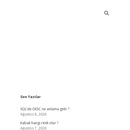
Sidebar
Son Yazılar
betexper güncel
SQL’de DESC ne anlama gelir ?
Ağustos 8, 2026
Kabak hangi renk olur ?
Ağustos 7, 2026