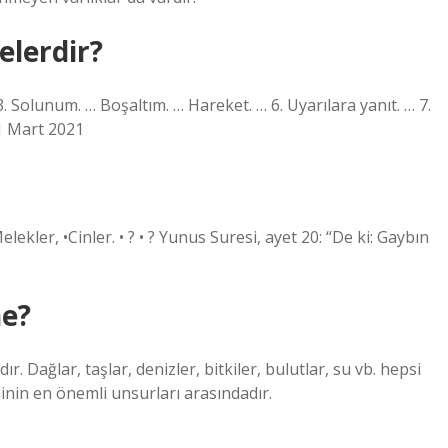
nelerdir?
. Solunum. … Boşaltım. … Hareket. … 6. Uyarılara yanıt. … 7.
1 Mart 2021
elekler, •Cinler. • ? • ? Yunus Suresi, ayet 20: “De ki: Gaybın
ne?
r. Dağlar, taşlar, denizler, bitkiler, bulutlar, su vb. hepsi
eminin en önemli unsurları arasındadır.