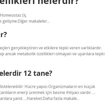
ellikleri nelerdir?
a.Homeostaz (iç
 gelişme.Diğer makaleler…
ir?
çleri gerçekleştiren ve etkilere tepki veren varlıklardır.
hip ancak metabolik özellikleri olmayan ve uyarılara tepki
nelerdir 12 tane?
istelenebilir: Hücre yapısı Organizmaların en küçük
lıların enerji üretmek için besine ihtiyacı vardır. …
rılara yanıt. …Hareket.Daha fazla makale…