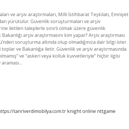
rı ve arşiv araştırmaları, Milli İstihbarat Teşkilatı, Emniyet
ndan yürütülür. Güvenlik soruşturmaları ve arşiv
ine iletilen taleplerle sınırlı olmak üzere güvenlik
k Bakanlığı arşiv araştırmasını kim yapar? Arşiv araştırması
’nden soruşturma altında olup olmadığınıza dair bilgi ister.
toplar ve Bakanlığa iletir. Güvenlik ve arşiv araştırmasında
rılmamış” ve “askeri veya kolluk kuvvetleriyle” hiçbir ilgisi
iv araması…
ttps://tanriverdimobilya.com.tr
knight online
nttgame