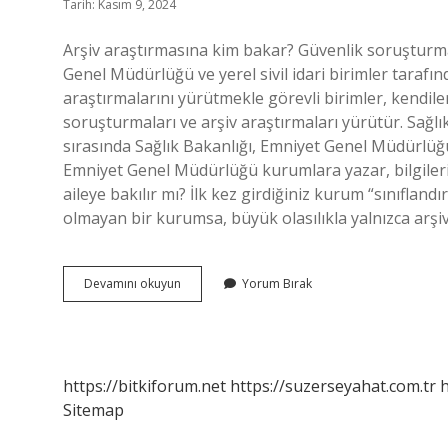
Tarih: Kasım 9, 2024
Arşiv araştırmasına kim bakar? Güvenlik soruşturmala
Genel Müdürlüğü ve yerel sivil idari birimler tarafı
araştırmalarını yürütmekle görevli birimler, kendiler
soruşturmaları ve arşiv araştırmaları yürütür. Sağlı
sırasında Sağlık Bakanlığı, Emniyet Genel Müdürlüğü
Emniyet Genel Müdürlüğü kurumlara yazar, bilgileri 
aileye bakılır mı? İlk kez girdiğiniz kurum “sınıflandı
olmayan bir kurumsa, büyük olasılıkla yalnızca arş
Arşiv
Devamını okuyun
Yorum Bırak
Araştırmasını
Kim
Ister
https://bitkiforum.net
https://suzerseyahat.com.tr
h
Sitemap