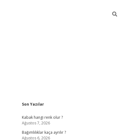
Sidebar
Son Yazılar
betexper güncel
Kabak hangi renk olur ?
Ağustos 7, 2026
Bağımlılıklar kaça ayrılır ?
Ağustos 6, 2026