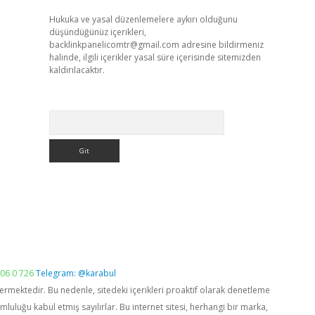
Hukuka ve yasal düzenlemelere aykırı olduğunu
düşündüğünüz içerikleri,
backlinkpanelicomtr@gmail.com
adresine bildirmeniz
halinde, ilgili içerikler yasal süre içerisinde sitemizden
kaldırılacaktır.
Arama
06 0 726
Telegram: @karabul
vermektedir. Bu nedenle, sitedeki içerikleri proaktif olarak denetleme
luğu kabul etmiş sayılırlar. Bu internet sitesi, herhangi bir marka,