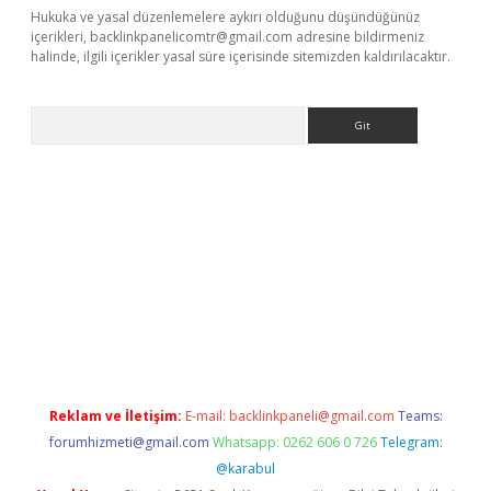
Hukuka ve yasal düzenlemelere aykırı olduğunu düşündüğünüz
içerikleri,
backlinkpanelicomtr@gmail.com
adresine bildirmeniz
halinde, ilgili içerikler yasal süre içerisinde sitemizden kaldırılacaktır.
Arama
r güncel
Reklam ve İletişim:
E-mail:
backlinkpaneli@gmail.com
Teams:
forumhizmeti@gmail.com
Whatsapp: 0262 606 0 726
Telegram:
@karabul