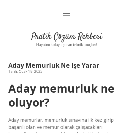
menüyü
Anasayfa
aç
Gizlilik Politikası
Pratik Çözüm Rehberi
Yasal Uyarı
Hayatını kolaylaştıran teknik ipuçları!
Hakkımızda
Aday Memurluk Ne Işe Yarar
Tarih: Ocak 19, 2025
Aday memurluk ne
oluyor?
Aday memurlar, memurluk sınavına ilk kez girip
başarılı olan ve memur olarak çalışacakları