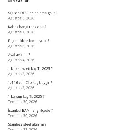
Sidebar
Son Yazılar
SQL’de DESC ne anlama gelir ?
Ağustos 8, 2026
Kabak hangi renk olur ?
Ağustos 7, 2026
Bağımlılıklar kaça ayrılır ?
Ağustos 6, 2026
Aval aval ne ?
Ağustos 4, 2026
1 kilo kuzu eti kaç TL 2025 ?
Ağustos 3, 2026
1.4 16 valf Clio kaç beygir ?
Ağustos 3, 2026
1 kurşun kaç TL 2025 ?
Temmuz 30, 2026
İstanbul BAM hangi ilçede ?
Temmuz 30, 2026
Stainless steel altın mı ?
Temmuz 28, 2026