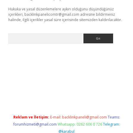
Hukuka ve yasal düzenlemelere aykırı olduğunu düşündüğünüz
içerikleri,
backlinkpanelicomtr@gmail.com
adresine bildirmeniz
halinde, ilgili içerikler yasal süre içerisinde sitemizden kaldırılacaktır.
Arama
per güncel
Reklam ve İletişim:
E-mail:
backlinkpaneli@gmail.com
Teams:
forumhizmeti@gmail.com
Whatsapp: 0262 606 0 726
Telegram:
@karabul