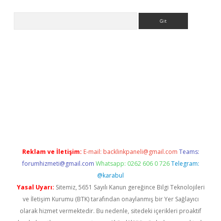
Arama
r güncel
Reklam ve İletişim:
E-mail:
backlinkpaneli@gmail.com
Teams:
forumhizmeti@gmail.com
Whatsapp: 0262 606 0 726
Telegram:
@karabul
Yasal Uyarı:
Sitemiz, 5651 Sayılı Kanun gereğince Bilgi Teknolojileri
ve İletişim Kurumu (BTK) tarafından onaylanmış bir Yer Sağlayıcı
olarak hizmet vermektedir. Bu nedenle, sitedeki içerikleri proaktif