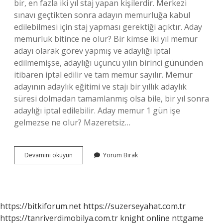
bir, en fazla iki yıl staj yapan kişilerdir. Merkezi
sınavı geçtikten sonra adayın memurluğa kabul
edilebilmesi için staj yapması gerektiği açıktır. Aday
memurluk bitince ne olur? Bir kimse iki yıl memur
adayı olarak görev yapmış ve adaylığı iptal
edilmemişse, adaylığı üçüncü yılın birinci gününden
itibaren iptal edilir ve tam memur sayılır. Memur
adayının adaylık eğitimi ve stajı bir yıllık adaylık
süresi dolmadan tamamlanmış olsa bile, bir yıl sonra
adaylığı iptal edilebilir. Aday memur 1 gün işe
gelmezse ne olur? Mazeretsiz…
Aday
Devamını okuyun
Yorum Bırak
Memurluk
Ne
Işe
Yarar
https://bitkiforum.net
https://suzerseyahat.com.tr
https://tanriverdimobilya.com.tr
knight online
nttgame