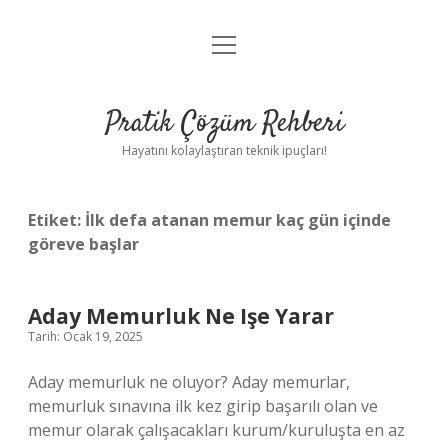
menüyü
Anasayfa
aç
Gizlilik Politikası
Pratik Çözüm Rehberi
Yasal Uyarı
Hayatını kolaylaştıran teknik ipuçları!
Hakkımızda
Etiket:
İlk defa atanan memur kaç gün içinde
göreve başlar
Aday Memurluk Ne Işe Yarar
Tarih: Ocak 19, 2025
Aday memurluk ne oluyor? Aday memurlar,
memurluk sınavına ilk kez girip başarılı olan ve
memur olarak çalışacakları kurum/kuruluşta en az