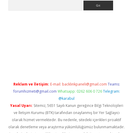
Arama
per güncel
Reklam ve İletişim:
E-mail:
backlinkpaneli@gmail.com
Teams:
forumhizmeti@gmail.com
Whatsapp: 0262 606 0 726
Telegram:
@karabul
Yasal Uyarı:
Sitemiz, 5651 Sayılı Kanun gereğince Bilgi Teknolojileri
ve İletişim Kurumu (BTK) tarafından onaylanmış bir Yer Sağlayıcı
olarak hizmet vermektedir. Bu nedenle, sitedeki içerikleri proaktif
olarak denetleme veya araştırma yükümlülüğümüz bulunmamaktadır.