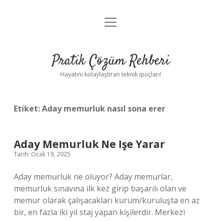
menüyü
Anasayfa
aç
Gizlilik Politikası
Pratik Çözüm Rehberi
Yasal Uyarı
Hayatını kolaylaştıran teknik ipuçları!
Hakkımızda
Etiket:
Aday memurluk nasıl sona erer
Aday Memurluk Ne Işe Yarar
Tarih: Ocak 19, 2025
Aday memurluk ne oluyor? Aday memurlar,
memurluk sınavına ilk kez girip başarılı olan ve
memur olarak çalışacakları kurum/kuruluşta en az
bir, en fazla iki yıl staj yapan kişilerdir. Merkezi