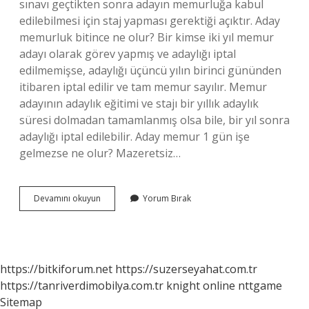
sınavı geçtikten sonra adayın memurluğa kabul
edilebilmesi için staj yapması gerektiği açıktır. Aday
memurluk bitince ne olur? Bir kimse iki yıl memur
adayı olarak görev yapmış ve adaylığı iptal
edilmemişse, adaylığı üçüncü yılın birinci gününden
itibaren iptal edilir ve tam memur sayılır. Memur
adayının adaylık eğitimi ve stajı bir yıllık adaylık
süresi dolmadan tamamlanmış olsa bile, bir yıl sonra
adaylığı iptal edilebilir. Aday memur 1 gün işe
gelmezse ne olur? Mazeretsiz…
Aday
Devamını okuyun
Yorum Bırak
Memurluk
Ne
Işe
Yarar
https://bitkiforum.net
https://suzerseyahat.com.tr
https://tanriverdimobilya.com.tr
knight online
nttgame
Sitemap