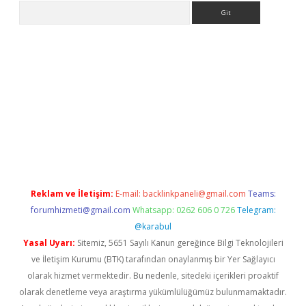
Arama
r güncel
Reklam ve İletişim:
E-mail:
backlinkpaneli@gmail.com
Teams:
forumhizmeti@gmail.com
Whatsapp: 0262 606 0 726
Telegram:
@karabul
Yasal Uyarı:
Sitemiz, 5651 Sayılı Kanun gereğince Bilgi Teknolojileri
ve İletişim Kurumu (BTK) tarafından onaylanmış bir Yer Sağlayıcı
olarak hizmet vermektedir. Bu nedenle, sitedeki içerikleri proaktif
olarak denetleme veya araştırma yükümlülüğümüz bulunmamaktadır.