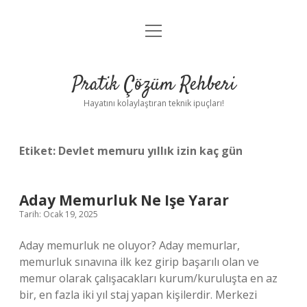
menüyü
Anasayfa
aç
Gizlilik Politikası
Pratik Çözüm Rehberi
Yasal Uyarı
Hayatını kolaylaştıran teknik ipuçları!
Hakkımızda
Etiket:
Devlet memuru yıllık izin kaç gün
Aday Memurluk Ne Işe Yarar
Tarih: Ocak 19, 2025
Aday memurluk ne oluyor? Aday memurlar,
memurluk sınavına ilk kez girip başarılı olan ve
memur olarak çalışacakları kurum/kuruluşta en az
bir, en fazla iki yıl staj yapan kişilerdir. Merkezi