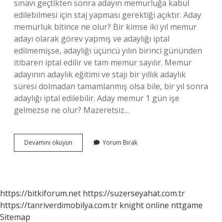
sınavı geçtikten sonra adayın memurluğa kabul
edilebilmesi için staj yapması gerektiği açıktır. Aday
memurluk bitince ne olur? Bir kimse iki yıl memur
adayı olarak görev yapmış ve adaylığı iptal
edilmemişse, adaylığı üçüncü yılın birinci gününden
itibaren iptal edilir ve tam memur sayılır. Memur
adayının adaylık eğitimi ve stajı bir yıllık adaylık
süresi dolmadan tamamlanmış olsa bile, bir yıl sonra
adaylığı iptal edilebilir. Aday memur 1 gün işe
gelmezse ne olur? Mazeretsiz…
Aday
Devamını okuyun
Yorum Bırak
Memurluk
Ne
Işe
Yarar
https://bitkiforum.net
https://suzerseyahat.com.tr
https://tanriverdimobilya.com.tr
knight online
nttgame
Sitemap