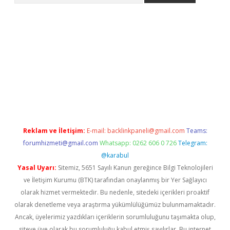
texper güncel
Reklam ve İletişim:
E-mail:
backlinkpaneli@gmail.com
Teams:
forumhizmeti@gmail.com
Whatsapp: 0262 606 0 726
Telegram:
@karabul
Yasal Uyarı:
Sitemiz, 5651 Sayılı Kanun gereğince Bilgi Teknolojileri
ve İletişim Kurumu (BTK) tarafından onaylanmış bir Yer Sağlayıcı
olarak hizmet vermektedir. Bu nedenle, sitedeki içerikleri proaktif
olarak denetleme veya araştırma yükümlülüğümüz bulunmamaktadır.
Ancak, üyelerimiz yazdıkları içeriklerin sorumluluğunu taşımakta olup,
siteye üye olarak bu sorumluluğu kabul etmiş sayılırlar. Bu internet