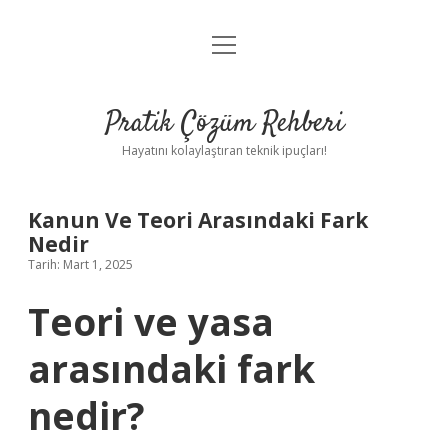
menüyü
Anasayfa
aç
Gizlilik Politikası
Pratik Çözüm Rehberi
Yasal Uyarı
Hayatını kolaylaştıran teknik ipuçları!
Hakkımızda
Kanun Ve Teori Arasındaki Fark
Nedir
Tarih: Mart 1, 2025
Teori ve yasa
arasındaki fark
nedir?