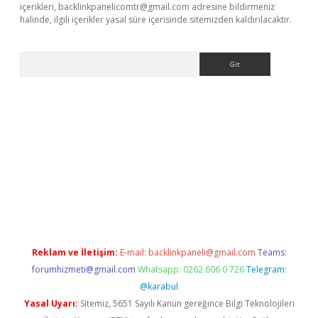
içerikleri,
backlinkpanelicomtr@gmail.com
adresine bildirmeniz
halinde, ilgili içerikler yasal süre içerisinde sitemizden kaldırılacaktır.
Arama
r güncel
Reklam ve İletişim:
E-mail:
backlinkpaneli@gmail.com
Teams:
forumhizmeti@gmail.com
Whatsapp: 0262 606 0 726
Telegram:
@karabul
Yasal Uyarı:
Sitemiz, 5651 Sayılı Kanun gereğince Bilgi Teknolojileri