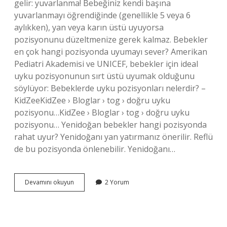
gelir: yuvarlanma! Bebeğiniz kendi başına
yuvarlanmayı öğrendiğinde (genellikle 5 veya 6
aylıkken), yan veya karın üstü uyuyorsa
pozisyonunu düzeltmenize gerek kalmaz. Bebekler
en çok hangi pozisyonda uyumayı sever? Amerikan
Pediatri Akademisi ve UNICEF, bebekler için ideal
uyku pozisyonunun sırt üstü uyumak olduğunu
söylüyor: Bebeklerde uyku pozisyonları nelerdir? –
KidZeeKidZee › Bloglar › tog › doğru uyku
pozisyonu…KidZee › Bloglar › tog › doğru uyku
pozisyonu… Yenidoğan bebekler hangi pozisyonda
rahat uyur? Yenidoğanı yan yatırmanız önerilir. Reflü
de bu pozisyonda önlenebilir. Yenidoğanı…
Bebek
Devamını okuyun
2 Yorum
Uyurken
Nasıl
Yatırılmalı