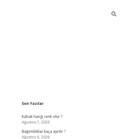
Sidebar
Son Yazılar
betexper güncel
Kabak hangi renk olur ?
Ağustos 7, 2026
Bağımlılıklar kaça ayrılır ?
Ağustos 6, 2026