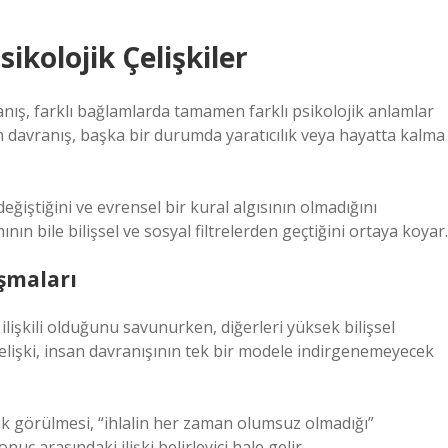
ikolojik Çelişkiler
ranış, farklı bağlamlarda tamamen farklı psikolojik anlamlar
en davranış, başka bir durumda yaratıcılık veya hayatta kalma
eğiştiğini ve evrensel bir kural algısının olmadığını
ın bile bilişsel ve sosyal filtrelerden geçtiğini ortaya koyar.
ışmaları
ilişkili olduğunu savunurken, diğerleri yüksek bilişsel
u çelişki, insan davranışının tek bir modele indirgenemeyecek
 sık görülmesi, “ihlalin her zaman olumsuz olmadığı”
nuç arasındaki ilişki belirleyici hale gelir.