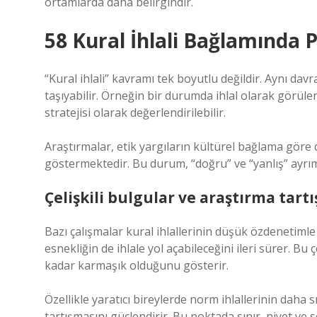
ortamlarda daha belirgindir.
58 Kural İhlali Bağlamında Ps
“Kural ihlali” kavramı tek boyutlu değildir. Aynı dav
taşıyabilir. Örneğin bir durumda ihlal olarak görül
stratejisi olarak değerlendirilebilir.
Araştırmalar, etik yargıların kültürel bağlama göre d
göstermektedir. Bu durum, “doğru” ve “yanlış” ayrımın
Çelişkili bulgular ve araştırma tart
Bazı çalışmalar kural ihlallerinin düşük özdenetimle 
esnekliğin de ihlale yol açabileceğini ileri sürer. B
kadar karmaşık olduğunu gösterir.
Özellikle yaratıcı bireylerde norm ihlallerinin daha
tartışmasını güçlendirir. Bu noktada sınır, niyet ve so