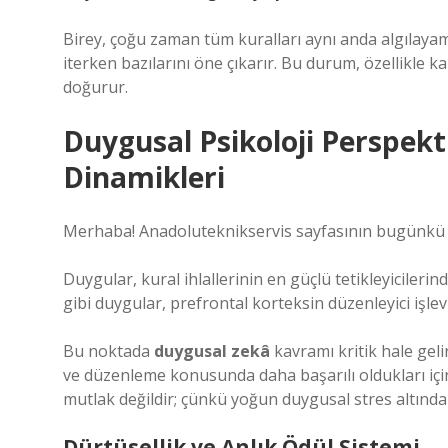
Birey, çoğu zaman tüm kuralları aynı anda algılayam
iterken bazılarını öne çıkarır. Bu durum, özellikle 
doğurur.
Duygusal Psikoloji Perspekti
Dinamikleri
Merhaba! Anadoluteknikservis sayfasının bugünkü kon
Duygular, kural ihlallerinin en güçlü tetikleyicilerind
gibi duygular, prefrontal korteksin düzenleyici işlevin
Bu noktada
duygusal zekâ
kavramı kritik hale geli
ve düzenleme konusunda daha başarılı oldukları için
mutlak değildir; çünkü yoğun duygusal stres altında 
Dürtüsellik ve Anlık Ödül Sistemi