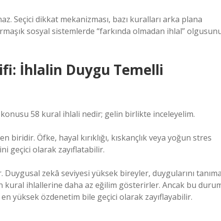
az. Seçici dikkat mekanizması, bazı kuralları arka plana
karmaşık sosyal sistemlerde “farkında olmadan ihlal” olgusun
fi: İhlalin Duygu Temelli
usu 58 kural ihlali nedir; gelin birlikte inceleyelim.
en biridir. Öfke, hayal kırıklığı, kıskançlık veya yoğun stres
i geçici olarak zayıflatabilir.
r. Duygusal zekâ seviyesi yüksek bireyler, duygularını tanım
 kural ihlallerine daha az eğilim gösterirler. Ancak bu duru
en yüksek özdenetim bile geçici olarak zayıflayabilir.