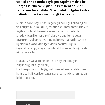
ve kişiler hakkında paylaşım yapılmamaktadır.
Gerçek kurum ve kişiler ile isim benzerlikleri
tamamen tesadüfidir. Sitemizdeki bilgiler taslak
u
halindedir ve tavsiye niteliği taşımazlar.
Sitemiz, 5651 Sayılı Kanun gereğince Bilgi Teknolojileri
ve İletişim Kurumu (BTK) tarafından onaylanmış bir Yer
Sağlayıcı olarak hizmet vermektedir. Bu nedenle,
sitedeki içerikleri proaktif olarak denetleme veya
araştırma yükümlülüğümüz bulunmamaktadır. Ancak,
üyelerimiz yazdıkları içeriklerin sorumluluğunu
taşımakta olup, siteye üye olarak bu sorumluluğu kabul
etmiş sayılırlar.
Hukuka ve yasal düzenlemelere aykırı olduğunu
düşündüğünüz içerikleri,
backlinkpanelicomtr@gmail.com
adresine bildirmeniz
halinde, ilgili içerikler yasal süre içerisinde sitemizden
kaldırılacaktır.
a
m
Arama