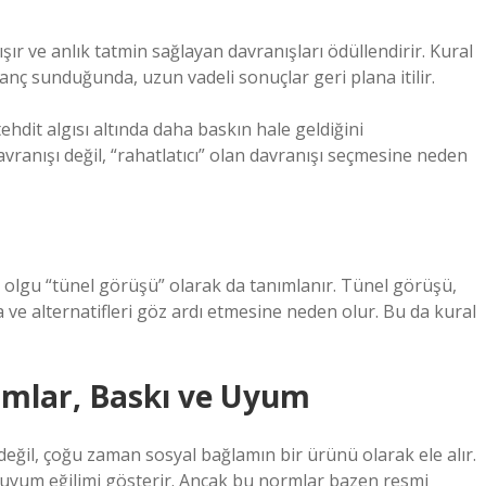
ışır ve anlık tatmin sağlayan davranışları ödüllendirir. Kural
anç sunduğunda, uzun vadeli sonuçlar geri plana itilir.
ehdit algısı altında daha baskın hale geldiğini
vranışı değil, “rahatlatıcı” olan davranışı seçmesine neden
u olgu “tünel görüşü” olarak da tanımlanır. Tünel görüşü,
 ve alternatifleri göz ardı etmesine neden olur. Bu da kural
ormlar, Baskı ve Uyum
ık değil, çoğu zaman sosyal bağlamın bir ürünü olarak ele alır.
a uyum eğilimi gösterir. Ancak bu normlar bazen resmi