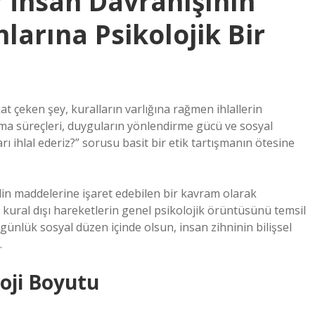
? İnsan Davranışının
rına Psikolojik Bir
at çeken şey, kuralların varlığına rağmen ihlallerin
lma süreçleri, duyguların yönlendirme gücü ve sosyal
rı ihlal ederiz?” sorusu basit bir etik tartışmanın ötesine
siplin maddelerine işaret edebilen bir kavram olarak
kural dışı hareketlerin genel psikolojik örüntüsünü temsil
er günlük sosyal düzen içinde olsun, insan zihninin bilişsel
.
loji Boyutu