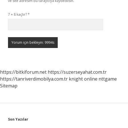
ve site adresim bu tarayıcıya kaydedilsin.
7 + 8 kaçtır?
*
https://bitkiforum.net
https://suzerseyahat.com.tr
https://tanriverdimobilya.com.tr
knight online
nttgame
Sitemap
Sidebar
Son Yazılar