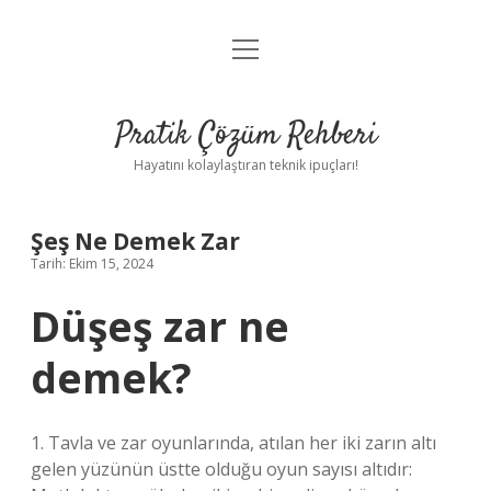
menüyü
Anasayfa
aç
Gizlilik Politikası
Pratik Çözüm Rehberi
Yasal Uyarı
Hayatını kolaylaştıran teknik ipuçları!
Hakkımızda
Şeş Ne Demek Zar
Tarih: Ekim 15, 2024
Düşeş zar ne
demek?
1. Tavla ve zar oyunlarında, atılan her iki zarın altı
gelen yüzünün üstte olduğu oyun sayısı altıdır: