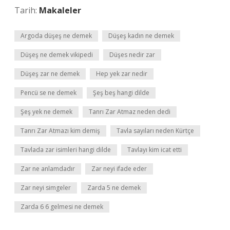
Tarih:
Makaleler
Argoda düşeş ne demek
Düşeş kadın ne demek
Düşeş ne demek vikipedi
Düşes nedir zar
Düşeş zar ne demek
Hep yek zar nedir
Pencü se ne demek
Şeş beş hangi dilde
Şeş yek ne demek
Tanrı Zar Atmaz neden dedi
Tanrı Zar Atmazı kim demiş
Tavla sayıları neden Kürtçe
Tavlada zar isimleri hangi dilde
Tavlayı kim icat etti
Zar ne anlamdadır
Zar neyi ifade eder
Zar neyi simgeler
Zarda 5 ne demek
Zarda 6 6 gelmesi ne demek