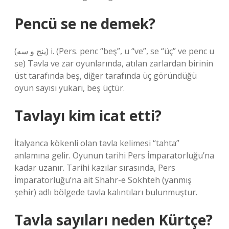
Pencü se ne demek?
(ﭘﻨﺞ ﻭ ﺳﻪ) i. (Pers. penc “beş”, u “ve”, se “üç” ve penc u
se) Tavla ve zar oyunlarında, atılan zarlardan birinin
üst tarafında beş, diğer tarafında üç göründüğü
oyun sayısı yukarı, beş üçtür.
Tavlayı kim icat etti?
İtalyanca kökenli olan tavla kelimesi “tahta”
anlamına gelir. Oyunun tarihi Pers İmparatorluğu’na
kadar uzanır. Tarihi kazılar sırasında, Pers
İmparatorluğu’na ait Shahr-e Sokhteh (yanmış
şehir) adlı bölgede tavla kalıntıları bulunmuştur.
Tavla sayıları neden Kürtçe?