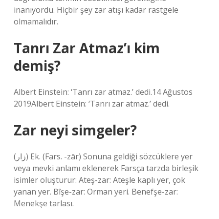
inanıyordu. Hiçbir şey zar atışı kadar rastgele
olmamalıdır.
Tanrı Zar Atmaz’ı kim
demiş?
Albert Einstein: ‘Tanrı zar atmaz.’ dedi.14 Ağustos
2019Albert Einstein: ‘Tanrı zar atmaz.’ dedi.
Zar neyi simgeler?
(ﺯﺍﺭ) Ek. (Fars. -zār) Sonuna geldiği sözcüklere yer
veya mevki anlamı eklenerek Farsça tarzda birleşik
isimler oluşturur: Ateş-zar: Ateşle kaplı yer, çok
yanan yer. Bîşe-zar: Orman yeri. Benefşe-zar:
Menekşe tarlası.