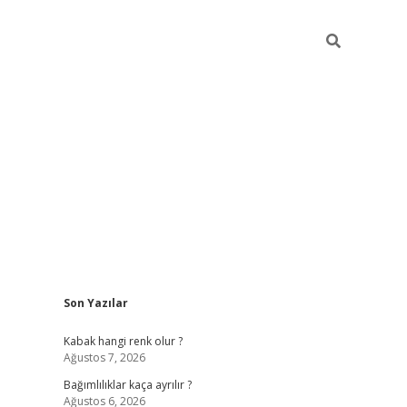
Sidebar
Son Yazılar
betexper güncel
Kabak hangi renk olur ?
Ağustos 7, 2026
Bağımlılıklar kaça ayrılır ?
Ağustos 6, 2026