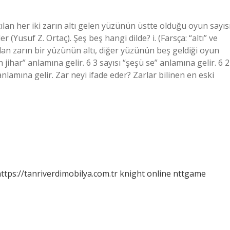
lan her iki zarın altı gelen yüzünün üstte olduğu oyun sayıs
er (Yusuf Z. Ortaç). Şeş beş hangi dilde? i. (Farsça: “altı” ve
ılan zarın bir yüzünün altı, diğer yüzünün beş geldiği oyun
 jihar” anlamına gelir. 6 3 sayısı “şeşü se” anlamına gelir. 6 2
 anlamına gelir. Zar neyi ifade eder? Zarlar bilinen en eski
ttps://tanriverdimobilya.com.tr
knight online
nttgame