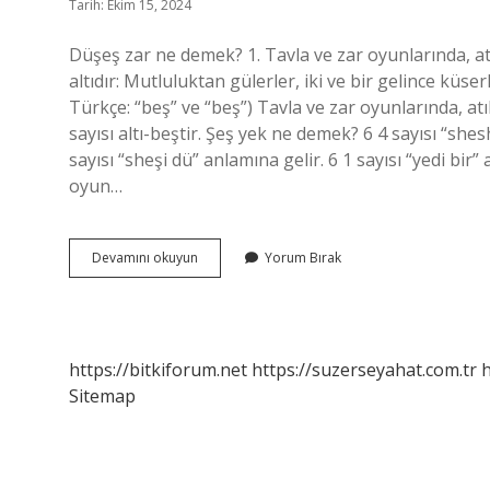
Tarih: Ekim 15, 2024
Düşeş zar ne demek? 1. Tavla ve zar oyunlarında, atı
altıdır: Mutluluktan gülerler, iki ve bir gelince küserl
Türkçe: “beş” ve “beş”) Tavla ve zar oyunlarında, at
sayısı altı-beştir. Şeş yek ne demek? 6 4 sayısı “shesh
sayısı “sheşi dü” anlamına gelir. 6 1 sayısı “yedi bir”
oyun…
Şeş
Devamını okuyun
Yorum Bırak
Ne
Demek
Zar
https://bitkiforum.net
https://suzerseyahat.com.tr
h
Sitemap