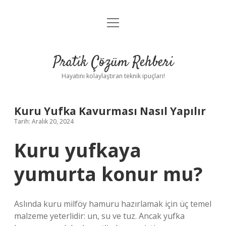
menüyü
Anasayfa
aç
Gizlilik Politikası
Pratik Çözüm Rehberi
Yasal Uyarı
Hayatını kolaylaştıran teknik ipuçları!
Hakkımızda
Kuru Yufka Kavurması Nasıl Yapılır
Tarih: Aralık 20, 2024
Kuru yufkaya
yumurta konur mu?
Aslında kuru milföy hamuru hazırlamak için üç temel
malzeme yeterlidir: un, su ve tuz. Ancak yufka