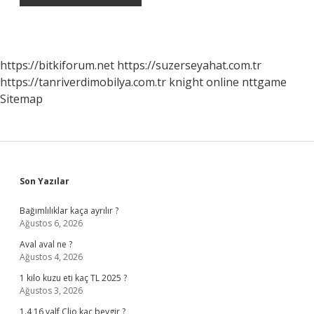
https://bitkiforum.net
https://suzerseyahat.com.tr
https://tanriverdimobilya.com.tr
knight online
nttgame
Sitemap
Sidebar
Son Yazılar
Bağımlılıklar kaça ayrılır ?
Ağustos 6, 2026
Aval aval ne ?
Ağustos 4, 2026
1 kilo kuzu eti kaç TL 2025 ?
Ağustos 3, 2026
1.4 16 valf Clio kaç beygir ?