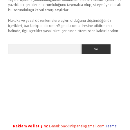
yazdıkları içeriklerin sorumluluğunu taşımakta olup, siteye üye olarak
bu sorumluluğu kabul etmiş sayılırlar.
Hukuka ve yasal düzenlemelere aykırı olduğunu düşündüğünüz
içerikleri,
backlinkpanelicomtr@gmail.com
adresine bildirmeniz
halinde, ilgili içerikler yasal süre içerisinde sitemizden kaldırılacaktır.
Arama
exper güncel
Reklam ve İletişim:
E-mail:
backlinkpaneli@gmail.com
Teams: