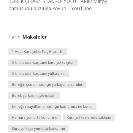
BÖREK ÇIKAR/ ISLAK FOLYOLU TARİF/ Milföy
hamurunu buzluğa koyun – YouTube.
Tarih:
Makaleler
1 Adet Kuru yufka Kaç Gramdır
5 kilo undan kaç tane kuru yufka çıkar
5 kilo undan kaç tane yufka çıkar
Böreğin çıtır olması için yufkaya ne sürülür
Börek yufkası neyle ıslatılır
Ekmeğin bayatlamaması için hamuruna ne konur
Hamura yumurta konur mu
Kuru yufka nerede saklanır
Kuru yufkaya yumurta konur mu