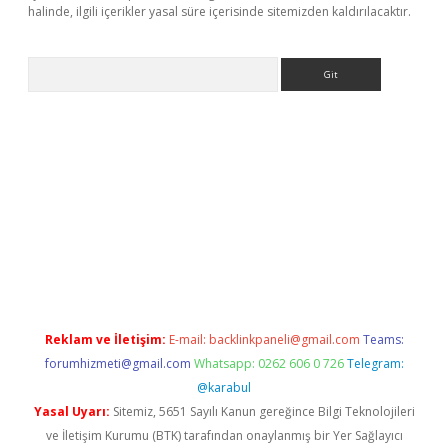
halinde, ilgili içerikler yasal süre içerisinde sitemizden kaldırılacaktır.
Arama
texper güncel
Reklam ve İletişim:
E-mail:
backlinkpaneli@gmail.com
Teams:
forumhizmeti@gmail.com
Whatsapp: 0262 606 0 726
Telegram:
@karabul
Yasal Uyarı:
Sitemiz, 5651 Sayılı Kanun gereğince Bilgi Teknolojileri
ve İletişim Kurumu (BTK) tarafından onaylanmış bir Yer Sağlayıcı