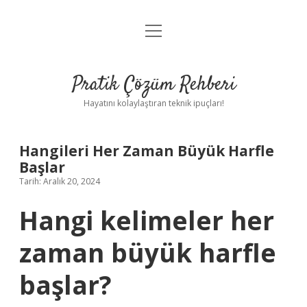
menüyü
Anasayfa
aç
Gizlilik Politikası
Pratik Çözüm Rehberi
Yasal Uyarı
Hayatını kolaylaştıran teknik ipuçları!
Hakkımızda
Hangileri Her Zaman Büyük Harfle
Başlar
Tarih: Aralık 20, 2024
Hangi kelimeler her
zaman büyük harfle
başlar?