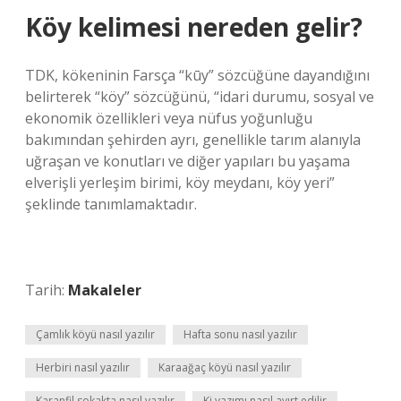
Köy kelimesi nereden gelir?
TDK, kökeninin Farsça “kūy” sözcüğüne dayandığını
belirterek “köy” sözcüğünü, “idari durumu, sosyal ve
ekonomik özellikleri veya nüfus yoğunluğu
bakımından şehirden ayrı, genellikle tarım alanıyla
uğraşan ve konutları ve diğer yapıları bu yaşama
elverişli yerleşim birimi, köy meydanı, köy yeri”
şeklinde tanımlamaktadır.
Tarih:
Makaleler
Çamlık köyü nasıl yazılır
Hafta sonu nasıl yazılır
Herbiri nasıl yazılır
Karaağaç köyü nasıl yazılır
Karanfil sokakta nasıl yazılır
Ki yazımı nasıl ayırt edilir