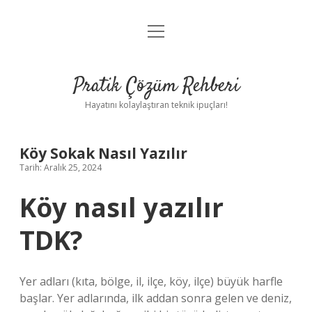
menüyü
Anasayfa
aç
Gizlilik Politikası
Pratik Çözüm Rehberi
Yasal Uyarı
Hayatını kolaylaştıran teknik ipuçları!
Hakkımızda
Köy Sokak Nasıl Yazılır
Tarih: Aralık 25, 2024
Köy nasıl yazılır
TDK?
Yer adları (kıta, bölge, il, ilçe, köy, ilçe) büyük harfle
başlar. Yer adlarında, ilk addan sonra gelen ve deniz,