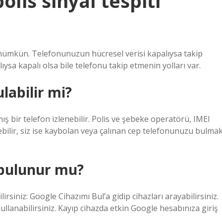
lis sinyal tespiti
e mümkün. Telefonunuzun hücresel verisi kapalıysa takip
ysa kapalı olsa bile telefonu takip etmenin yolları var.
labilir mi?
lmış bir telefon izlenebilir. Polis ve şebeke operatörü, IMEI
ebilir, siz ise kaybolan veya çalınan cep telefonunuzu bulma
 bulunur mu?
rsiniz: Google Cihazımı Bul’a gidip cihazları arayabilirsiniz.
llanabilirsiniz. Kayıp cihazda etkin Google hesabınıza giriş