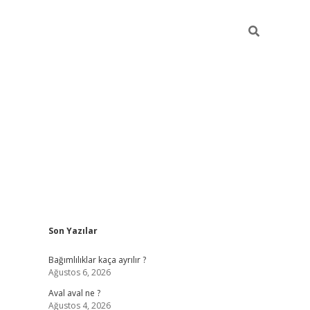
Sidebar
Son Yazılar
betexper güncel
Bağımlılıklar kaça ayrılır ?
Ağustos 6, 2026
Aval aval ne ?
Ağustos 4, 2026