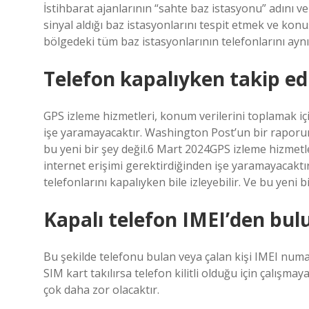
İstihbarat ajanlarının “sahte baz istasyonu” adını ve
sinyal aldığı baz istasyonlarını tespit etmek ve konuş
bölgedeki tüm baz istasyonlarının telefonlarını ayn
Telefon kapalıyken takip edi
GPS izleme hizmetleri, konum verilerini toplamak içi
işe yaramayacaktır. Washington Post’un bir raporuna
bu yeni bir şey değil.6 Mart 2024GPS izleme hizmetle
internet erişimi gerektirdiğinden işe yaramayacakt
telefonlarını kapalıyken bile izleyebilir. Ve bu yeni bi
Kapalı telefon IMEI’den bu
Bu şekilde telefonu bulan veya çalan kişi IMEI numa
SIM kart takılırsa telefon kilitli olduğu için çalışm
çok daha zor olacaktır.