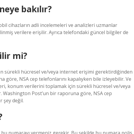
neye bakılır?
obil cihazların adli incelemeleri ve analizleri uzmanlar
inmiş verilere erişilir. Ayrıca telefondaki güncel bilgiler de
lir mi?
n sürekli hücresel ve/veya internet erişimi gerektirdiğinden
 göre, NSA cep telefonlarını kapalıyken bile izleyebilir. Ve
ri, konum verilerini toplamak için sürekli hücresel ve/veya
ır. Washington Post’un bir raporuna göre, NSA cep
r şey değil.
?
 bu numarayı vermeniz gerekir. Bu şekilde bu numara polis