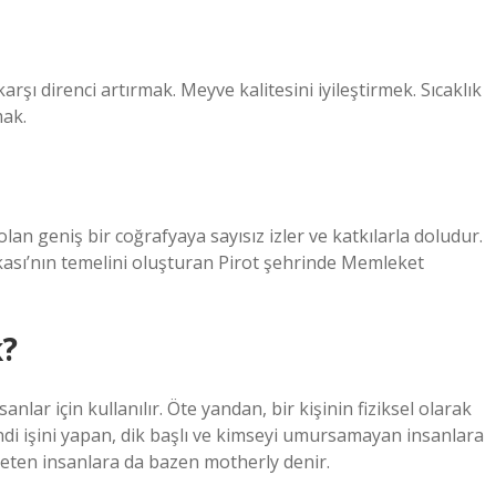
rşı direnci artırmak. Meyve kalitesini iyileştirmek. Sıcaklık
mak.
olan geniş bir coğrafyaya sayısız izler ve katkılarla doludur.
ası’nın temelini oluşturan Pirot şehrinde Memleket
k?
nlar için kullanılır. Öte yandan, bir kişinin fiziksel olarak
ndi işini yapan, dik başlı ve kimseyi umursamayan insanlara
zeten insanlara da bazen motherly denir.