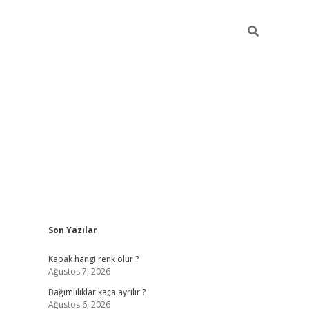
Sidebar
Son Yazılar
betexper güncel
Kabak hangi renk olur ?
Ağustos 7, 2026
Bağımlılıklar kaça ayrılır ?
Ağustos 6, 2026