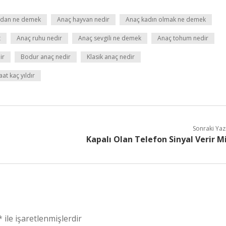
idan ne demek
Anaç hayvan nedir
Anaç kadın olmak ne demek
t
Anaç ruhu nedir
Anaç sevgili ne demek
Anaç tohum nedir
ir
Bodur anaç nedir
Klasik anaç nedir
aat kaç yıldır
Sonraki Yaz
Kapalı Olan Telefon Sinyal Verir M
*
ile işaretlenmişlerdir