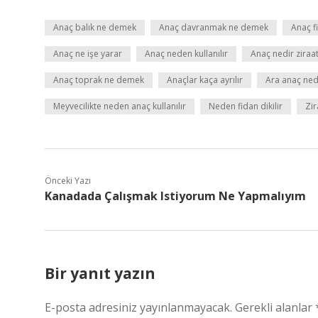
Anaç balık ne demek
Anaç davranmak ne demek
Anaç f
Anaç ne işe yarar
Anaç neden kullanılır
Anaç nedir ziraa
Anaç toprak ne demek
Anaçlar kaça ayrılır
Ara anaç ned
Meyvecilikte neden anaç kullanılır
Neden fidan dikilir
Zir
Önceki Yazı
Kanadada Çalışmak Istiyorum Ne Yapmalıyım
Bir yanıt yazın
E-posta adresiniz yayınlanmayacak.
Gerekli alanlar