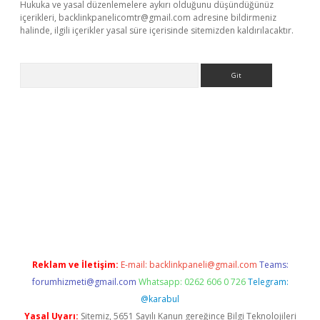
Hukuka ve yasal düzenlemelere aykırı olduğunu düşündüğünüz
içerikleri,
backlinkpanelicomtr@gmail.com
adresine bildirmeniz
halinde, ilgili içerikler yasal süre içerisinde sitemizden kaldırılacaktır.
Arama
exper güncel
Reklam ve İletişim:
E-mail:
backlinkpaneli@gmail.com
Teams:
forumhizmeti@gmail.com
Whatsapp: 0262 606 0 726
Telegram:
@karabul
Yasal Uyarı:
Sitemiz, 5651 Sayılı Kanun gereğince Bilgi Teknolojileri