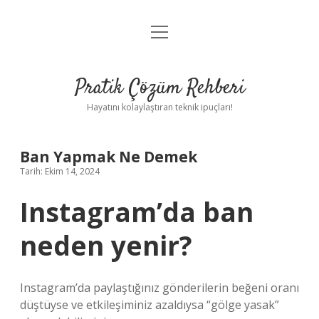
menüyü
Anasayfa
aç
Gizlilik Politikası
Pratik Çözüm Rehberi
Yasal Uyarı
Hayatını kolaylaştıran teknik ipuçları!
Hakkımızda
Ban Yapmak Ne Demek
Tarih: Ekim 14, 2024
Instagram’da ban
neden yenir?
Instagram’da paylaştığınız gönderilerin beğeni oranı
düştüyse ve etkileşiminiz azaldıysa “gölge yasak”