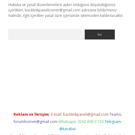
Hukuka ve yasal düzenlemelere aykırı olduğunu düşündüğünüz
içerikleri,
backlinkpanelicomtr@gmail.com
adresine bildirmeniz
halinde, ilgili içerikler yasal süre içerisinde sitemizden kaldırılacaktır.
Arama
r güncel
Reklam ve İletişim:
E-mail:
backlinkpaneli@gmail.com
Teams:
forumhizmeti@gmail.com
Whatsapp: 0262 606 0 726
Telegram:
@karabul