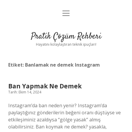
menüyü
Anasayfa
aç
Gizlilik Politikası
Pratik Çözüm Rehberi
Yasal Uyarı
Hayatını kolaylaştıran teknik ipuçları!
Hakkımızda
Etiket:
Banlamak ne demek Instagram
Ban Yapmak Ne Demek
Tarih: Ekim 14, 2024
Instagram’da ban neden yenir? Instagram’da
paylaştığınız gönderilerin beğeni oranı düştüyse ve
etkileşiminiz azaldıysa “gölge yasak” almış
olabilirsiniz. Ban koymak ne demek? yasakla,