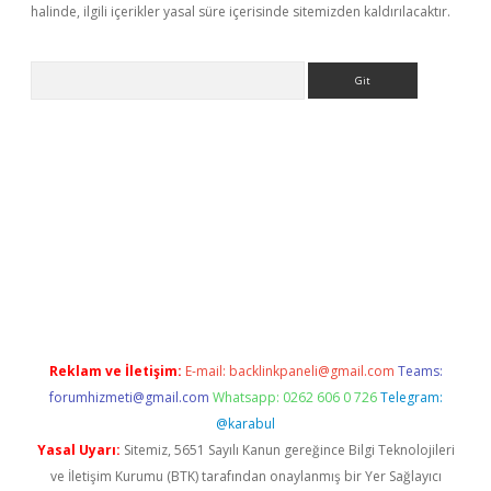
halinde, ilgili içerikler yasal süre içerisinde sitemizden kaldırılacaktır.
Arama
texper güncel
Reklam ve İletişim:
E-mail:
backlinkpaneli@gmail.com
Teams:
forumhizmeti@gmail.com
Whatsapp: 0262 606 0 726
Telegram:
@karabul
Yasal Uyarı:
Sitemiz, 5651 Sayılı Kanun gereğince Bilgi Teknolojileri
ve İletişim Kurumu (BTK) tarafından onaylanmış bir Yer Sağlayıcı