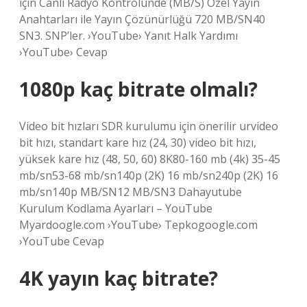
için Canlı Radyo Kontrolünde (MB/S) Özel Yayın
Anahtarları ile Yayın Çözünürlüğü 720 MB/SN40
SN3. SNP’ler. ›YouTube› Yanıt Halk Yardımı
›YouTube› Cevap
1080p kaç bitrate olmalı?
Video bit hızları SDR kurulumu için önerilir urvideo
bit hızı, standart kare hız (24, 30) video bit hızı,
yüksek kare hız (48, 50, 60) 8K80-160 mb (4k) 35-45
mb/sn53-68 mb/sn140p (2K) 16 mb/sn240p (2K) 16
mb/sn140p MB/SN12 MB/SN3 Dahayutube
Kurulum Kodlama Ayarları – YouTube
Myardoogle.com ›YouTube› Tepkogoogle.com
›YouTube Cevap
4K yayın kaç bitrate?