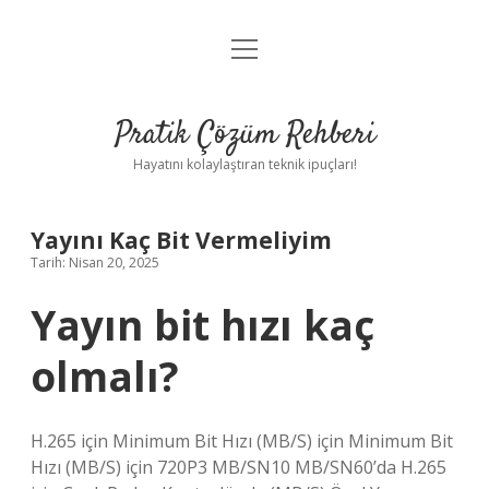
menüyü
Anasayfa
aç
Gizlilik Politikası
Pratik Çözüm Rehberi
Yasal Uyarı
Hayatını kolaylaştıran teknik ipuçları!
Hakkımızda
Yayını Kaç Bit Vermeliyim
Tarih: Nisan 20, 2025
Yayın bit hızı kaç
olmalı?
H.265 için Minimum Bit Hızı (MB/S) için Minimum Bit
Hızı (MB/S) için 720P3 MB/SN10 MB/SN60’da H.265