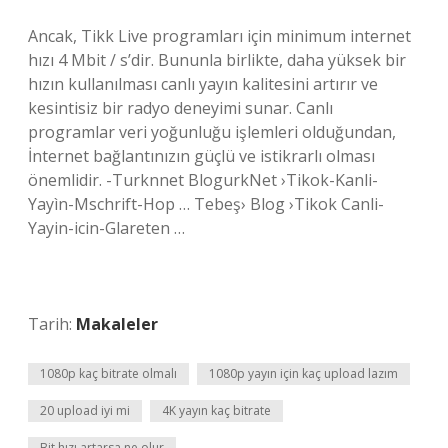
Ancak, Tikk Live programları için minimum internet
hızı 4 Mbit / s’dir. Bununla birlikte, daha yüksek bir
hızın kullanılması canlı yayın kalitesini artırır ve
kesintisiz bir radyo deneyimi sunar. Canlı
programlar veri yoğunluğu işlemleri olduğundan,
İnternet bağlantınızın güçlü ve istikrarlı olması
önemlidir. -Turknnet BlogurkNet ›Tikok-Kanli-
Yayìn-Mschrift-Hop … Tebeş› Blog ›Tikok Canli-
Yayin-icin-Glareten …
Tarih:
Makaleler
1080p kaç bitrate olmalı
1080p yayın için kaç upload lazım
20 upload iyi mi
4K yayın kaç bitrate
Bit hızı artarsa ne olur