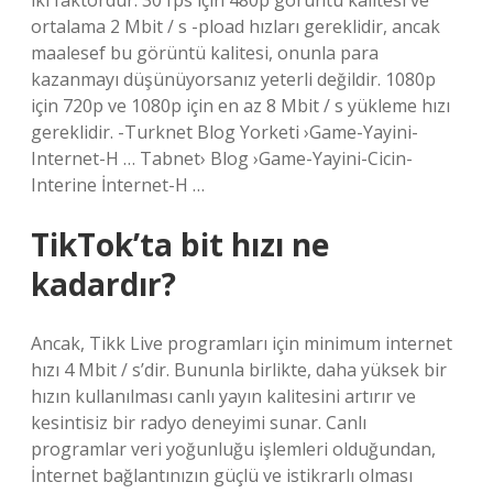
iki faktördür. 30 fps için 480p görüntü kalitesi ve
ortalama 2 Mbit / s -pload hızları gereklidir, ancak
maalesef bu görüntü kalitesi, onunla para
kazanmayı düşünüyorsanız yeterli değildir. 1080p
için 720p ve 1080p için en az 8 Mbit / s yükleme hızı
gereklidir. -Turknet Blog Yorketi ›Game-Yayini-
Internet-H … Tabnet› Blog ›Game-Yayini-Cicin-
Interine İnternet-H …
TikTok’ta bit hızı ne
kadardır?
Ancak, Tikk Live programları için minimum internet
hızı 4 Mbit / s’dir. Bununla birlikte, daha yüksek bir
hızın kullanılması canlı yayın kalitesini artırır ve
kesintisiz bir radyo deneyimi sunar. Canlı
programlar veri yoğunluğu işlemleri olduğundan,
İnternet bağlantınızın güçlü ve istikrarlı olması