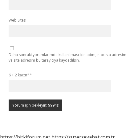
Web Sitesi
Daha sonraki yorumlarımda kullanılması için adım, e-posta adresim
ve site adresim bu tarayıcıya kaydedilsin.
6 + 2 kaçtır?
*
https://bitkiforum.net
https://suzerseyahat.com.tr