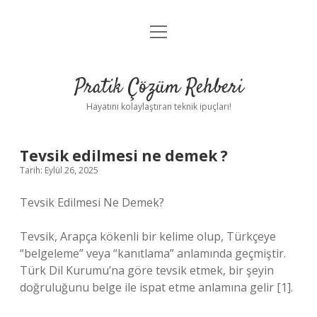
menüyü
Anasayfa
aç
Gizlilik Politikası
Pratik Çözüm Rehberi
Yasal Uyarı
Hayatını kolaylaştıran teknik ipuçları!
Hakkımızda
Tevsik edilmesi ne demek ?
Tarih: Eylül 26, 2025
Tevsik Edilmesi Ne Demek?
Tevsik, Arapça kökenli bir kelime olup, Türkçeye
“belgeleme” veya “kanıtlama” anlamında geçmiştir.
Türk Dil Kurumu’na göre tevsik etmek, bir şeyin
doğruluğunu belge ile ispat etme anlamına gelir [1].