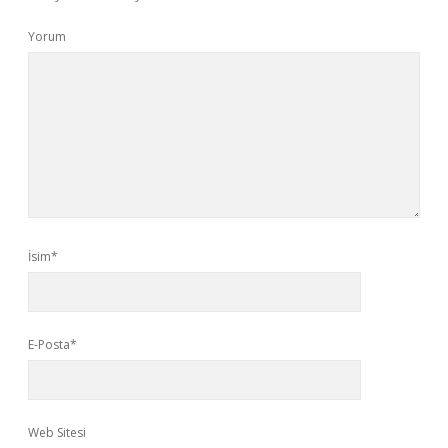
Yorum
İsim*
E-Posta*
Web Sitesi