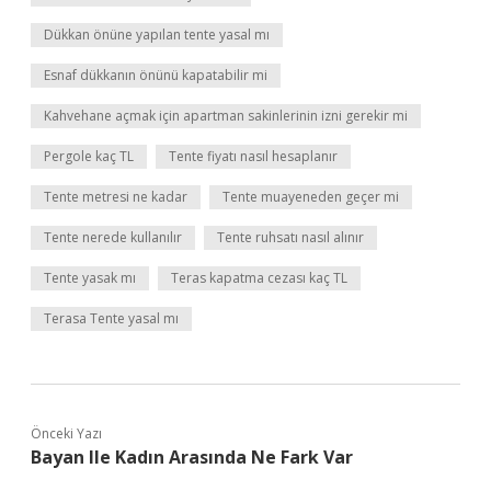
Dükkan önüne yapılan tente yasal mı
Esnaf dükkanın önünü kapatabilir mi
Kahvehane açmak için apartman sakinlerinin izni gerekir mi
Pergole kaç TL
Tente fiyatı nasıl hesaplanır
Tente metresi ne kadar
Tente muayeneden geçer mi
Tente nerede kullanılır
Tente ruhsatı nasıl alınır
Tente yasak mı
Teras kapatma cezası kaç TL
Terasa Tente yasal mı
Önceki Yazı
Bayan Ile Kadın Arasında Ne Fark Var