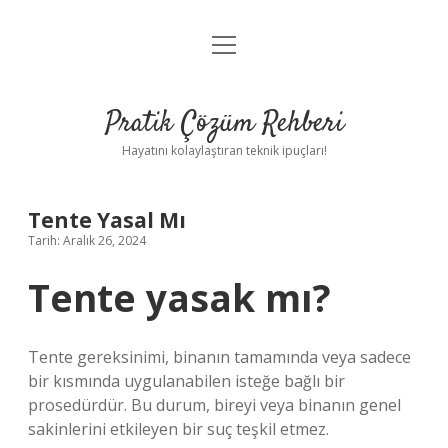
menüyü
Anasayfa
aç
Gizlilik Politikası
Pratik Çözüm Rehberi
Yasal Uyarı
Hayatını kolaylaştıran teknik ipuçları!
Hakkımızda
Tente Yasal Mı
Tarih: Aralık 26, 2024
Tente yasak mı?
Tente gereksinimi, binanın tamamında veya sadece
bir kısmında uygulanabilen isteğe bağlı bir
prosedürdür. Bu durum, bireyi veya binanın genel
sakinlerini etkileyen bir suç teşkil etmez.