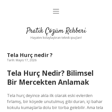
menüyü
Anasayfa
aç
Gizlilik Politikası
Pratik Çözüm Rehberi
Yasal Uyarı
Hayatını kolaylaştıran teknik ipuçları!
Hakkımızda
Tela Hurç nedir ?
Tarih: Mayıs 17, 2026
Tela Hurç Nedir? Bilimsel
Bir Mercekten Anlamak
Tela hurç deyince akla ilk olarak eski evlerden
fırlamış, bir köşede unutulmuş gibi duran, içi bahar
kokulu kumaşlarla dolu bir torba gelebilir. Ama tela