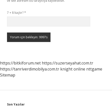
ve site adresim bu tarayıcıya kaydedilsin.
7 + 8 kaçtır?
*
https://bitkiforum.net
https://suzerseyahat.com.tr
https://tanriverdimobilya.com.tr
knight online
nttgame
Sitemap
Sidebar
Son Yazılar