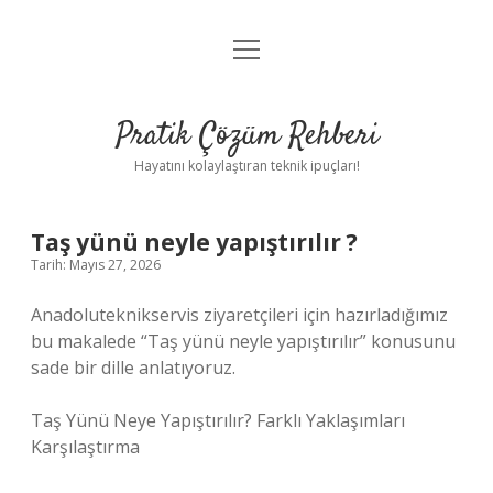
menüyü
Anasayfa
aç
Gizlilik Politikası
Pratik Çözüm Rehberi
Yasal Uyarı
Hayatını kolaylaştıran teknik ipuçları!
Hakkımızda
Taş yünü neyle yapıştırılır ?
Tarih: Mayıs 27, 2026
Anadoluteknikservis ziyaretçileri için hazırladığımız
bu makalede “Taş yünü neyle yapıştırılır” konusunu
sade bir dille anlatıyoruz.
Taş Yünü Neye Yapıştırılır? Farklı Yaklaşımları
Karşılaştırma