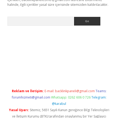
halinde, ilgili içerikler yasal süre içerisinde sitemizden kaldırılacaktır.
Arama
betexper güncel
Reklam ve İletişim:
E-mail:
backlinkpaneli@gmail.com
Teams:
forumhizmeti@gmail.com
Whatsapp: 0262 606 0 726
Telegram:
@karabul
Yasal Uyarı:
Sitemiz, 5651 Sayılı Kanun gereğince Bilgi Teknolojileri
ve İletişim Kurumu (BTK) tarafından onaylanmış bir Yer Sağlayıcı