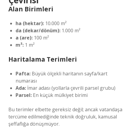
Çevirisi
Alan Birimleri
ha (hektar):
10.000 m²
da (dekar/dönüm):
1.000 m²
a (are):
100 m²
m²:
1 m²
Haritalama Terimleri
Pafta:
Büyük ölçekli haritanın sayfa/kart
numarası
Ada:
İmar adası (yollarla çevrili parsel grubu)
Parsel:
En küçük mülkiyet birimi
Bu terimler elbette gereksiz değil; ancak vatandaşa
tercüme edilmediğinde teknik doğruluk, kamusal
şeffaflığa dönüşmüyor.