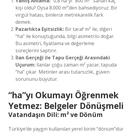
Yanlış Anlama:
“0,8 ha”yı “800 m²” sanan kaç
kişi oldu? Oysa 8.000 m²’den bahsediyoruz. Bir
virgül hatası, binlerce metrekarelik fark
demek.
Pazarlıkta Eşitsizlik:
Bir taraf m² ile, diğeri
“ha” ile konuştuğunda, bilgi asimetrisi doğar.
Bu asimetri, fiyatlama ve değerleme
süreçlerini saptırır.
İlan Gerçeği ile Tapu Gerçeği Arasındaki
Uçurum:
İlanlar çoğu zaman m² yazar; tapuda
“ha” çıkar. Metinler arası tutarsızlık, güven
sorununu büyütür.
“ha”yı Okumayı Öğrenmek
Yetmez: Belgeler Dönüşmeli
Vatandaşın Dili: m² ve Dönüm
Türkiye’de yaygın kullanılan yerel birim “dönüm”dür