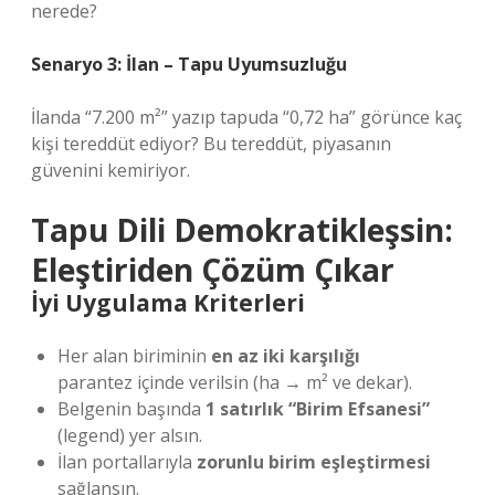
nerede?
Senaryo 3: İlan – Tapu Uyumsuzluğu
İlanda “7.200 m²” yazıp tapuda “0,72 ha” görünce kaç
kişi tereddüt ediyor? Bu tereddüt, piyasanın
güvenini kemiriyor.
Tapu Dili Demokratikleşsin:
Eleştiriden Çözüm Çıkar
İyi Uygulama Kriterleri
Her alan biriminin
en az iki karşılığı
parantez içinde verilsin (ha → m² ve dekar).
Belgenin başında
1 satırlık “Birim Efsanesi”
(legend) yer alsın.
İlan portallarıyla
zorunlu birim eşleştirmesi
sağlansın.