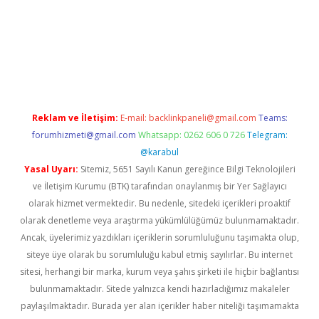
texper güncel
Reklam ve İletişim:
E-mail:
backlinkpaneli@gmail.com
Teams:
forumhizmeti@gmail.com
Whatsapp: 0262 606 0 726
Telegram:
@karabul
Yasal Uyarı:
Sitemiz, 5651 Sayılı Kanun gereğince Bilgi Teknolojileri
ve İletişim Kurumu (BTK) tarafından onaylanmış bir Yer Sağlayıcı
olarak hizmet vermektedir. Bu nedenle, sitedeki içerikleri proaktif
olarak denetleme veya araştırma yükümlülüğümüz bulunmamaktadır.
Ancak, üyelerimiz yazdıkları içeriklerin sorumluluğunu taşımakta olup,
siteye üye olarak bu sorumluluğu kabul etmiş sayılırlar. Bu internet
sitesi, herhangi bir marka, kurum veya şahıs şirketi ile hiçbir bağlantısı
bulunmamaktadır. Sitede yalnızca kendi hazırladığımız makaleler
paylaşılmaktadır. Burada yer alan içerikler haber niteliği taşımamakta