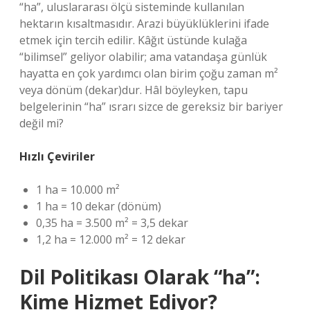
“ha”, uluslararası ölçü sisteminde kullanılan
hektarın kısaltmasıdır. Arazi büyüklüklerini ifade
etmek için tercih edilir. Kâğıt üstünde kulağa
“bilimsel” geliyor olabilir; ama vatandaşa günlük
hayatta en çok yardımcı olan birim çoğu zaman m²
veya dönüm (dekar)dur. Hâl böyleyken, tapu
belgelerinin “ha” ısrarı sizce de gereksiz bir bariyer
değil mi?
Hızlı Çeviriler
1 ha = 10.000 m²
1 ha = 10 dekar (dönüm)
0,35 ha = 3.500 m² = 3,5 dekar
1,2 ha = 12.000 m² = 12 dekar
Dil Politikası Olarak “ha”:
Kime Hizmet Ediyor?