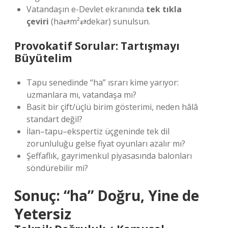
Vatandaşın e-Devlet ekranında
tek tıkla
çeviri
(ha⇄m²⇄dekar) sunulsun.
Provokatif Sorular: Tartışmayı
Büyütelim
Tapu senedinde “ha” ısrarı kime yarıyor:
uzmanlara mı, vatandaşa mı?
Basit bir çift/üçlü birim gösterimi, neden hâlâ
standart değil?
İlan–tapu–ekspertiz üçgeninde tek dil
zorunluluğu gelse fiyat oyunları azalır mı?
Şeffaflık, gayrimenkul piyasasında balonları
söndürebilir mi?
Sonuç: “ha” Doğru, Yine de
Yetersiz