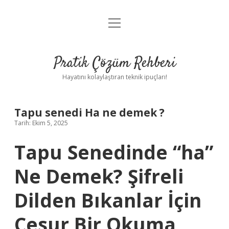
menüyü
Anasayfa
aç
Gizlilik Politikası
Pratik Çözüm Rehberi
Yasal Uyarı
Hayatını kolaylaştıran teknik ipuçları!
Hakkımızda
Tapu senedi Ha ne demek ?
Tarih: Ekim 5, 2025
Tapu Senedinde “ha”
Ne Demek? Şifreli
Dilden Bıkanlar İçin
Cesur Bir Okuma