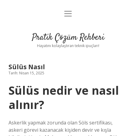
menüyü
Anasayfa
aç
Gizlilik Politikası
Pratik Çözüm Rehberi
Yasal Uyarı
Hayatını kolaylaştıran teknik ipuçları!
Hakkımızda
Sülüs Nasıl
Tarih: Nisan 15, 2025
Sülüs nedir ve nasıl
alınır?
Askerlik yapmak zorunda olan Söls sertifikası,
askeri görevi kazanacak kişiden devir ve kışla