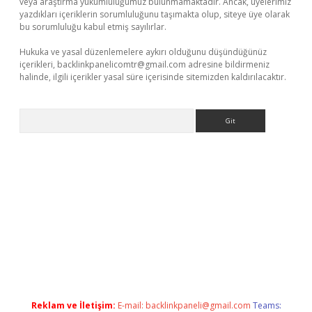
veya araştırma yükümlülüğümüz bulunmamaktadır. Ancak, üyelerimiz
yazdıkları içeriklerin sorumluluğunu taşımakta olup, siteye üye olarak
bu sorumluluğu kabul etmiş sayılırlar.
Hukuka ve yasal düzenlemelere aykırı olduğunu düşündüğünüz
içerikleri,
backlinkpanelicomtr@gmail.com
adresine bildirmeniz
halinde, ilgili içerikler yasal süre içerisinde sitemizden kaldırılacaktır.
Arama
etexper güncel
Reklam ve İletişim:
E-mail:
backlinkpaneli@gmail.com
Teams: