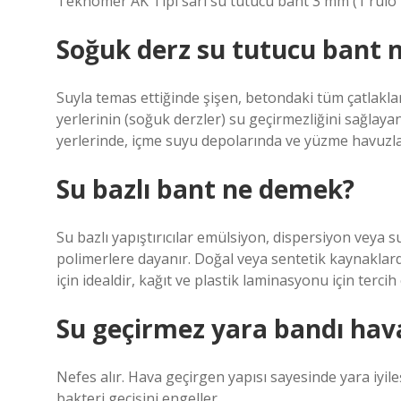
Teknomer AK Tipi sarı su tutucu bant 3 mm (1 rul
Soğuk derz su tutucu bant n
Suyla temas ettiğinde şişen, betondaki tüm çatlakla
yerlerinin (soğuk derzler) su geçirmezliğini sağlaya
yerlerinde, içme suyu depolarında ve yüzme havuzlar
Su bazlı bant ne demek?
Su bazlı yapıştırıcılar emülsiyon, dispersiyon veya sulu
polimerlere dayanır. Doğal veya sentetik kaynaklarda
için idealdir, kağıt ve plastik laminasyonu için terci
Su geçirmez yara bandı hava
Nefes alır. Hava geçirgen yapısı sayesinde yara iyile
bakteri geçişini engeller.