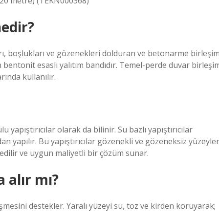
o 20 metre) (TEKN000368)
edir?
rı, boşlukları ve gözenekleri dolduran ve betonarme birleşi
n bentonit esaslı yalıtım bandıdır. Temel-perde duvar birleşi
ında kullanılır.
 yapıştırıcılar olarak da bilinir. Su bazlı yapıştırıcılar
n yapılır. Bu yapıştırıcılar gözenekli ve gözeneksiz yüzeyle
h edilir ve uygun maliyetli bir çözüm sunar.
 alır mı?
şmesini destekler. Yaralı yüzeyi su, toz ve kirden koruyarak;