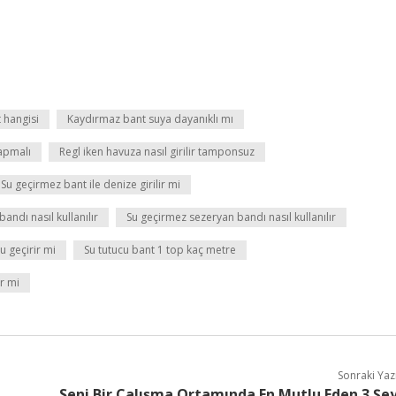
 hangisi
Kaydırmaz bant suya dayanıklı mı
yapmalı
Regl iken havuza nasıl girilir tamponsuz
Su geçirmez bant ile denize girilir mi
ndı nasıl kullanılır
Su geçirmez sezeryan bandı nasıl kullanılır
u geçirir mi
Su tutucu bant 1 top kaç metre
r mi
Sonraki Yaz
Seni Bir Çalışma Ortamında En Mutlu Eden 3 Şe