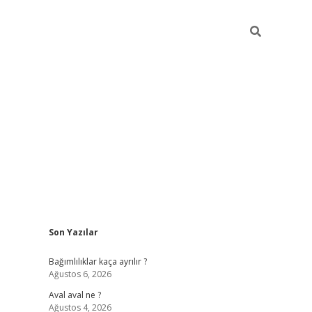
Sidebar
Son Yazılar
betexper güncel
Bağımlılıklar kaça ayrılır ?
Ağustos 6, 2026
Aval aval ne ?
Ağustos 4, 2026