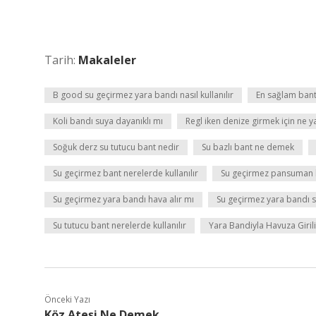
Tarih:
Makaleler
B good su geçirmez yara bandı nasıl kullanılır
En sağlam bant
Koli bandı suya dayanıklı mı
Regl iken denize girmek için ne 
Soğuk derz su tutucu bant nedir
Su bazlı bant ne demek
Su geçirmez bant nerelerde kullanılır
Su geçirmez pansuman ba
Su geçirmez yara bandı hava alır mı
Su geçirmez yara bandı s
Su tutucu bant nerelerde kullanılır
Yara Bandiyla Havuza Girili
Önceki Yazı
Köz Ateşi Ne Demek