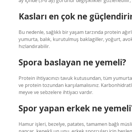
ay içinde (3-6 ay) görünür değişiklikler gözlenebilir, 
Kasları en çok ne güçlendiri
Bu nedenle, sağlıklı bir yaşam tarzında protein ağırl
yumurta, balık, kurutulmuş baklagiller, yoğurt, av
hızlandırabilir.
Spora baslayan ne yemeli?
Protein ihtiyacınızı tavuk kutusundan, tüm yumurtalar
ve protein tozundan karşılamalısınız. Karbonhidratla
meyve ve sebzelere ihtiyacı vardır.
Spor yapan erkek ne yemeli
Hamur işleri, bezelye, patates, tamamen bağlı müsl
pancar, kepekli un unu, erkek sporcuları için beslen