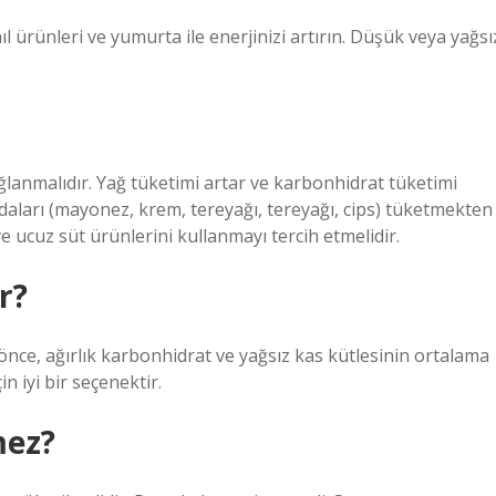
hıl ürünleri ve yumurta ile enerjinizi artırın. Düşük veya yağsı
ğlanmalıdır. Yağ tüketimi artar ve karbonhidrat tüketimi
ıdaları (mayonez, krem, tereyağı, tereyağı, cips) tüketmekten
ve ucuz süt ürünlerini kullanmayı tercih etmelidir.
r?
önce, ağırlık karbonhidrat ve yağsız kas kütlesinin ortalama
n iyi bir seçenektir.
mez?