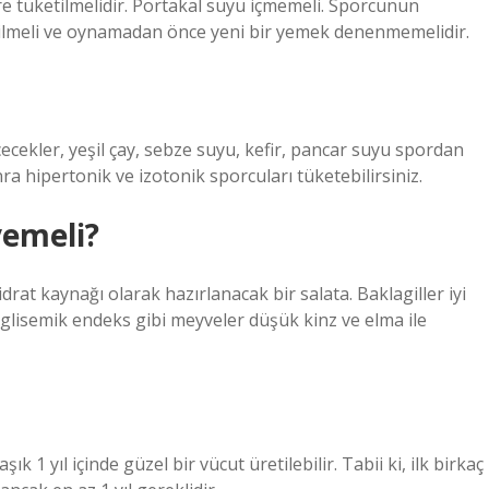
e tüketilmelidir. Portakal suyu içmemeli. Sporcunun
tilmeli ve oynamadan önce yeni bir yemek denenmemelidir.
çecekler, yeşil çay, sebze suyu, kefir, pancar suyu spordan
ra hipertonik ve izotonik sporcuları tüketebilirsiniz.
yemeli?
at kaynağı olarak hazırlanacak bir salata. Baklagiller iyi
e glisemik endeks gibi meyveler düşük kinz ve elma ile
k 1 yıl içinde güzel bir vücut üretilebilir. Tabii ki, ilk birkaç