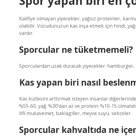
Spor yapan biri en ç
Kalifiye olmayan yiyecekler, yağsız proteinler, karma
olabilir. Vücudunuzun kas inşa etmek için hindi, yağs
vardır.
Sporcular ne tüketmemeli?
Sporculardan uzak duracak yiyecekler: hamburger, pi
Kas yapan biri nasıl beslenm
Kas kütlesini arttırmak isteyen insanlar diğerlerind
%55-60, yağ: %30’dan az ve protein: %10-15 olmalıdır
lifli mukavemet, baklagiller, meyve suyu, sebzeler.
Sporcular kahvaltıda ne içe