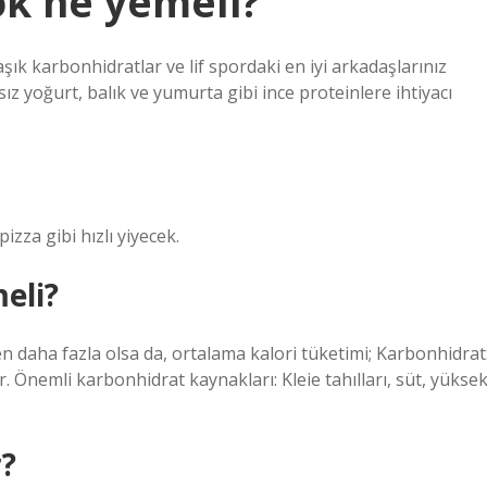
ok ne yemeli?
şık karbonhidratlar ve lif spordaki en iyi arkadaşlarınız
ız yoğurt, balık ve yumurta gibi ince proteinlere ihtiyacı
zza gibi hızlı yiyecek.
eli?
en daha fazla olsa da, ortalama kalori tüketimi; Karbonhidrat
. Önemli karbonhidrat kaynakları: Kleie tahılları, süt, yükse
r?