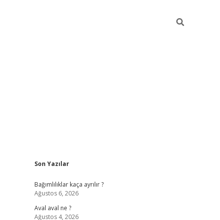
Sidebar
Son Yazılar
betexper güncel
Bağımlılıklar kaça ayrılır ?
Ağustos 6, 2026
Aval aval ne ?
Ağustos 4, 2026