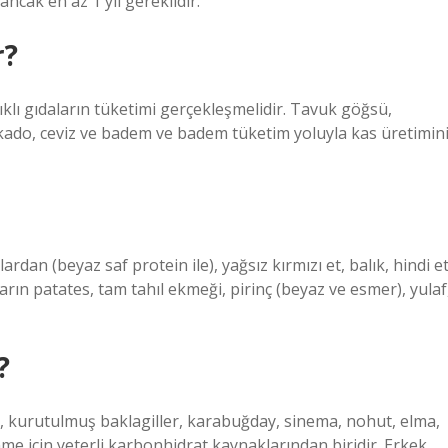
ancak en az 1 yıl gereklidir.
r?
ıklı gıdaların tüketimi gerçekleşmelidir. Tavuk göğsü,
okado, ceviz ve badem ve badem tüketim yoluyla kas üretimin
dan (beyaz saf protein ile), yağsız kırmızı et, balık, hindi et
rın patates, tam tahıl ekmeği, pirinç (beyaz ve esmer), yulaf
?
i, kurutulmuş baklagiller, karabuğday, sinema, nohut, elma,
me için yeterli karbonhidrat kaynaklarından biridir. Erkek