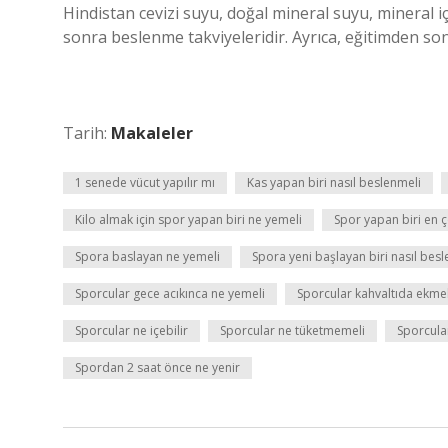
Hindistan cevizi suyu, doğal mineral suyu, mineral i
sonra beslenme takviyeleridir. Ayrıca, eğitimden son
Tarih:
Makaleler
1 senede vücut yapılır mı
Kas yapan biri nasıl beslenmeli
Kilo almak için spor yapan biri ne yemeli
Spor yapan biri en 
Spora baslayan ne yemeli
Spora yeni başlayan biri nasıl bes
Sporcular gece acıkınca ne yemeli
Sporcular kahvaltıda ekmek 
Sporcular ne içebilir
Sporcular ne tüketmemeli
Sporcula
Spordan 2 saat önce ne yenir