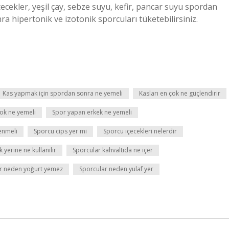
çecekler, yeşil çay, sebze suyu, kefir, pancar suyu spordan
ra hipertonik ve izotonik sporcuları tüketebilirsiniz.
Kas yapmak için spordan sonra ne yemeli
Kasları en çok ne güçlendirir
çok ne yemeli
Spor yapan erkek ne yemeli
lenmeli
Sporcu cips yer mi
Sporcu içecekleri nelerdir
yerine ne kullanılır
Sporcular kahvaltıda ne içer
r neden yoğurt yemez
Sporcular neden yulaf yer