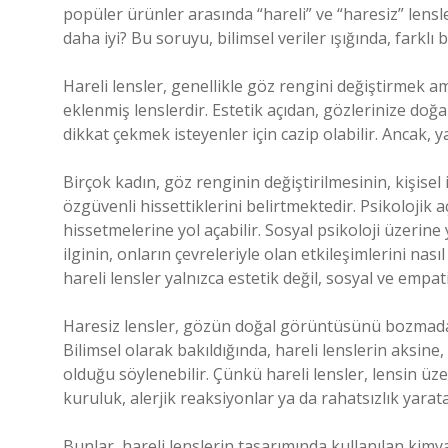
popüler ürünler arasında “hareli” ve “haresiz” lensle
daha iyi? Bu soruyu, bilimsel veriler ışığında, farkl
Hareli lensler, genellikle göz rengini değiştirmek am
eklenmiş lenslerdir. Estetik açıdan, gözlerinize doğa
dikkat çekmek isteyenler için cazip olabilir. Ancak, ya
Birçok kadın, göz renginin değiştirilmesinin, kişisel 
özgüvenli hissettiklerini belirtmektedir. Psikolojik 
hissetmelerine yol açabilir. Sosyal psikoloji üzerin
ilginin, onların çevreleriyle olan etkileşimlerini nas
hareli lensler yalnızca estetik değil, sosyal ve empati
Haresiz lensler, gözün doğal görüntüsünü bozmadan
Bilimsel olarak bakıldığında, hareli lenslerin aksine
olduğu söylenebilir. Çünkü hareli lensler, lensin ü
kuruluk, alerjik reaksiyonlar ya da rahatsızlık yaratab
Bunlar, hareli lenslerin tasarımında kullanılan kim