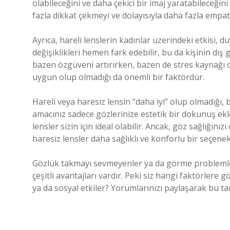
olabileceğini ve daha çekici bir imaj yaratabileceği
fazla dikkat çekmeyi ve dolayısıyla daha fazla empat
Ayrıca, hareli lenslerin kadınlar üzerindeki etkisi, d
değişiklikleri hemen fark edebilir, bu da kişinin dı
bazen özgüveni artırırken, bazen de stres kaynağı olab
uygun olup olmadığı da önemli bir faktördür.
Hareli veya haresiz lensin “daha iyi” olup olmadığı, b
amacınız sadece gözlerinize estetik bir dokunuş ek
lensler sizin için ideal olabilir. Ancak, göz sağlığı
haresiz lensler daha sağlıklı ve konforlu bir seçene
Gözlük takmayı sevmeyenler ya da görme problemlerin
çeşitli avantajları vardır. Peki siz hangi faktörlere
ya da sosyal etkiler? Yorumlarınızı paylaşarak bu tar