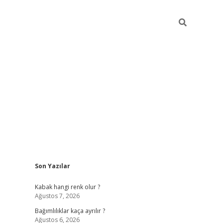
Sidebar
Son Yazılar
betexper güncel
Kabak hangi renk olur ?
Ağustos 7, 2026
Bağımlılıklar kaça ayrılır ?
Ağustos 6, 2026