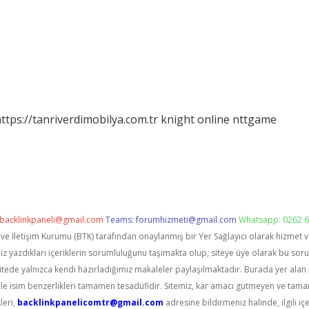
ttps://tanriverdimobilya.com.tr
knight online
nttgame
backlinkpaneli@gmail.com
Teams:
forumhizmeti@gmail.com
Whatsapp: 0262 6
i ve İletişim Kurumu (BTK) tarafından onaylanmış bir Yer Sağlayıcı olarak hizmet 
zdıkları içeriklerin sorumluluğunu taşımakta olup, siteye üye olarak bu sorumlu
itede yalnızca kendi hazırladığımız makaleler paylaşılmaktadır. Burada yer alan 
le isim benzerlikleri tamamen tesadüfidir. Sitemiz, kar amacı gütmeyen ve tama
leri,
backlinkpanelicomtr@gmail.com
adresine bildirmeniz halinde, ilgili içe