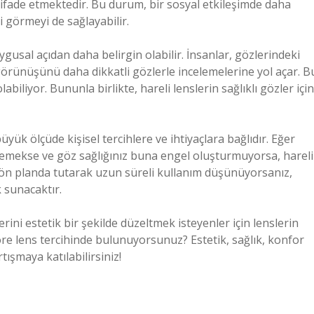
ni ifade etmektedir. Bu durum, bir sosyal etkileşimde daha
i görmeyi de sağlayabilir.
uygusal açıdan daha belirgin olabilir. İnsanlar, gözlerindeki
ş görünüşünü daha dikkatli gözlerle incelemelerine yol açar. B
iliyor. Bununla birlikte, hareli lenslerin sağlıklı gözler için
üyük ölçüde kişisel tercihlere ve ihtiyaçlara bağlıdır. Eğer
lemekse ve göz sağlığınız buna engel oluşturmuyorsa, hareli
nızı ön planda tutarak uzun süreli kullanım düşünüyorsanız,
k sunacaktır.
i estetik bir şekilde düzeltmek isteyenler için lenslerin
 göre lens tercihinde bulunuyorsunuz? Estetik, sağlık, konfor
tışmaya katılabilirsiniz!