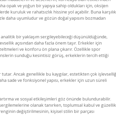
aha opak ve yoğun bir yapıya sahip oldukları için, oksijen
lerde kuruluk ve rahatsızlık hissine yol açabilir. Buna karşılık
e gözle daha uyumludur ve gözün doğal yapısını bozmadan
e analitik bir yaklaşım sergileyebileceği düşünüldüğünde,
levsellik açısından daha fazla önem taşır. Erkekler için
zeltmeleri ve konforu ön plana çıkarır. Özellikle spor
nslerin sunduğu kesintisiz görüş, erkeklerin tercih ettiği
tutar. Ancak genellikle bu kaygılar, estetikten çok işlevselliğ
aha sade ve fonksiyonel yapısı, erkekler için uzun süreli
artırma ve sosyal etkileşimleri göz önünde bulundurabilir.
de sergilemelerine olanak tanırken, toplumsal kabul ve güzellik
enginin değiştirilmesinin, kişisel stilin bir parçası