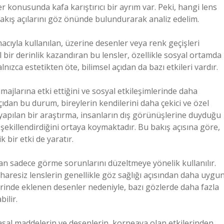
r konusunda kafa karıştırıcı bir ayrım var. Peki, hangi lens
ı bakış açılarını göz önünde bulundurarak analiz edelim.
acıyla kullanılan, üzerine desenler veya renk geçişleri
l bir derinlik kazandıran bu lensler, özellikle sosyal ortamda
lnızca estetikten öte, bilimsel açıdan da bazı etkileri vardır.
imajlarına etki ettiğini ve sosyal etkileşimlerinde daha
açıdan bu durum, bireylerin kendilerini daha çekici ve özel
e yapılan bir araştırma, insanların dış görünüşlerine duyduğu
ıl şekillendirdiğini ortaya koymaktadır. Bu bakış açısına göre,
k bir etki de yaratır.
 sadece görme sorunlarını düzeltmeye yönelik kullanılır.
, haresiz lenslerin genellikle göz sağlığı açısından daha uygu
zerinde eklenen desenler nedeniyle, bazı gözlerde daha fazla
ilir.
yasal maddelerin ve desenlerin, korneaya olan etkilerinden