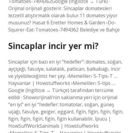
Tomatoes-7494362Google (İngilizce → Türk) ·
Orijinal orijinali gösterir. Sincaplar domatesleri
lezzetli atıştırmalık olarak bulur.11 domates yiyor
musunuz? Hasat 6 Eretter Homes & Garden ›Do-
Squirer-Eat-Tomatoes-7494362 Belediye ve Bahçe
Sincaplar incir yer mi?
Sincaplar için bazı en iyi “hedefler”: domates, soğan,
ayçiçeği, fasulye, salatalık, patlıcan, balkabağı, incir
ve yiyebileceğimiz her şey. ›Memeliler› 5-Tips-T …
Hayvanlar | Howstuffworks ›Memeliler› 5-tips …
Google (İngilizce → Türkçe) tarafından tercüme
edildi · Showorijinali’nin saklanma yeri için orijinal
“en iyi” en iyi “hedefler: tomatolar, soğan, güneş
uçağı, fasulye, geiger, eggant, figin, figin, figin, figin,
figin, figin, figin, figin, figin kullanabilir. İpucu |
HowSuffWorkSanimals | Howstuffworks