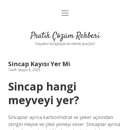
menüyü
Anasayfa
aç
Gizlilik Politikası
Pratik Çözüm Rehberi
Yasal Uyarı
Hayatını kolaylaştıran teknik ipuçları!
Hakkımızda
Sincap Kayısı Yer Mi
Tarih: Mayıs 8, 2025
Sincap hangi
meyveyi yer?
Sincaplar ayrıca karbonhidrat ve şeker açısından
zengin meyve ve çilek yemeyi sever. Sincaplar ayrıca