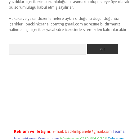
yazdıkları içeriklerin sorumluluğunu taşımakta olup, siteye üye olarak
bu sorumluluğu kabul etmiş sayılırlar.
Hukuka ve yasal düzenlemelere aykırı olduğunu düşündüğünüz
içerikleri,
backlinkpanelicomtr@gmail.com
adresine bildirmeniz
halinde, ilgili içerikler yasal süre içerisinde sitemizden kaldırılacaktır.
Arama
texper güncel
Reklam ve İletişim:
E-mail:
backlinkpaneli@gmail.com
Teams:
forumhizmeti@gmail.com
Whatsapp: 0262 606 0 726
Telegram: