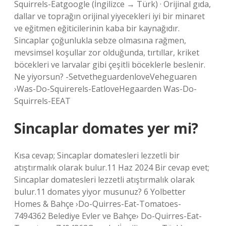
Squirrels-Eatgoogle (İngilizce → Türk) · Orijinal gıda,
dallar ve toprağın orijinal yiyecekleri iyi bir minaret
ve eğitmen eğiticilerinin kaba bir kaynağıdır.
Sincaplar çoğunlukla sebze olmasına rağmen,
mevsimsel koşullar zor olduğunda, tırtıllar, kriket
böcekleri ve larvalar gibi çeşitli böceklerle beslenir.
Ne yiyorsun? -SetvetheguardenloveVeheguaren
›Was-Do-Squirerels-EatloveHegaarden Was-Do-
Squirrels-EEAT
Sincaplar domates yer mi?
Kısa cevap; Sincaplar domatesleri lezzetli bir
atıştırmalık olarak bulur.11 Haz 2024 Bir cevap evet;
Sincaplar domatesleri lezzetli atıştırmalık olarak
bulur.11 domates yiyor musunuz? 6 Yolbetter
Homes & Bahçe ›Do-Quirres-Eat-Tomatoes-
7494362 Belediye Evler ve Bahçe› Do-Quirres-Eat-