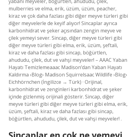
yabani meyveler, böğürtlen, ahududu, çilek,
mulberries ve elma, erik, üzüm, üzüm, peacher,
kiraz ve çok daha fazlası gibi diğer meyve türleri gibi
diğer meyvelerle de keyif alıyor! Sincaplar ayrıca
karbonhidrat ve şeker açısından zengin meyve ve
çilek yemeyi sever. Sincap, diğer meyve türleri gibi
diğer meyve türleri gibi elma, erik, üzüm, şeftali,
kiraz ve daha fazlası gibi sincap, böğürtlen,
ahududu, çilek, dut ve vahşi meyveler! – AAAC Yaban
Hayatı Temizlemeaaac Madison’dan Yaban Hayatı
Kaldırma ›Blog› Madison Squirrelsaac Wildlife ›Blog›
Eichhörnchen (İngilizce → Türk) · Orijinal,
karbonhidrat ve zenginleri karbonhidrat ve şeker
içinde gizlenmiş orijinali gösterir. Sincap, diğer
meyve türleri gibi diğer meyve türleri gibi elma, erik,
üzüm, şeftali, kiraz ve daha fazlası gibi sincap,
böğürtlen, ahududu, çilek, dut ve vahşi meyveler! .
Sincaplar en çok ne yemeyi