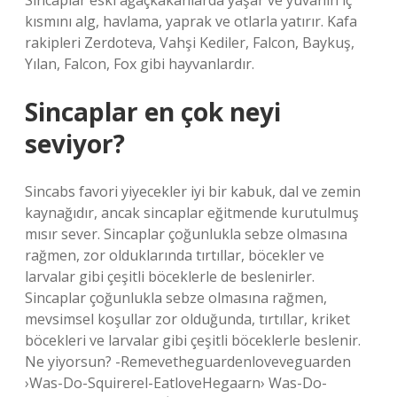
Sincaplar eski ağaçkakanlarda yaşar ve yuvanın iç
kısmını alg, havlama, yaprak ve otlarla yatırır. Kafa
rakipleri Zerdoteva, Vahşi Kediler, Falcon, Baykuş,
Yılan, Falcon, Fox gibi hayvanlardır.
Sincaplar en çok neyi
seviyor?
Sincabs favori yiyecekler iyi bir kabuk, dal ve zemin
kaynağıdır, ancak sincaplar eğitmende kurutulmuş
mısır sever. Sincaplar çoğunlukla sebze olmasına
rağmen, zor olduklarında tırtıllar, böcekler ve
larvalar gibi çeşitli böceklerle de beslenirler.
Sincaplar çoğunlukla sebze olmasına rağmen,
mevsimsel koşullar zor olduğunda, tırtıllar, kriket
böcekleri ve larvalar gibi çeşitli böceklerle beslenir.
Ne yiyorsun? -Remevetheguardenloveveguarden
›Was-Do-Squirerel-EatloveHegaarn› Was-Do-