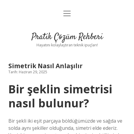
menüyü
Anasayfa
aç
Gizlilik Politikası
Pratik Çözüm Rehberi
Yasal Uyarı
Hayatını kolaylaştıran teknik ipuçları!
Hakkımızda
Simetrik Nasıl Anlaşılır
Tarih: Haziran 29, 2025
Bir şeklin simetrisi
nasıl bulunur?
Bir şekli iki eşit parçaya böldüğümüzde ve sağda ve
solda aynı şekiller olduğunda, simetri elde ederiz.