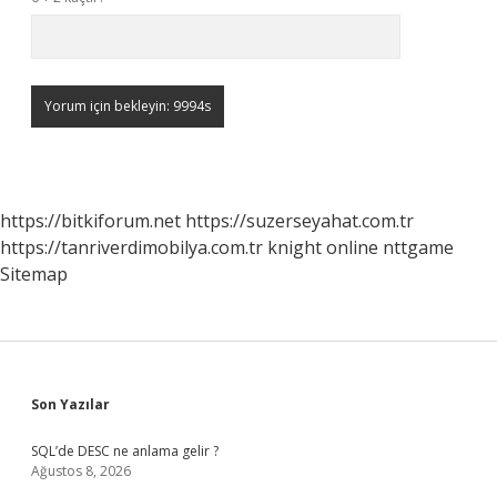
https://bitkiforum.net
https://suzerseyahat.com.tr
https://tanriverdimobilya.com.tr
knight online
nttgame
Sitemap
Sidebar
Son Yazılar
SQL’de DESC ne anlama gelir ?
Ağustos 8, 2026