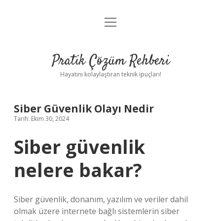
menüyü
Anasayfa
aç
Gizlilik Politikası
Pratik Çözüm Rehberi
Yasal Uyarı
Hayatını kolaylaştıran teknik ipuçları!
Hakkımızda
Siber Güvenlik Olayı Nedir
Tarih: Ekim 30, 2024
Siber güvenlik
nelere bakar?
Siber güvenlik, donanım, yazılım ve veriler dahil
olmak üzere internete bağlı sistemlerin siber