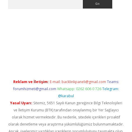
Arama
texper güncel
Reklam ve İletişim:
E-mail:
backlinkpaneli@gmail.com
Teams:
forumhizmeti@gmail.com
Whatsapp: 0262 606 0 726
Telegram:
@karabul
Yasal Uyarı:
Sitemiz, 5651 Sayılı Kanun gereğince Bilgi Teknolojileri
ve İletişim Kurumu (BTK) tarafından onaylanmış bir Yer Sağlayıcı
olarak hizmet vermektedir. Bu nedenle, sitedeki içerikleri proaktif
olarak denetleme veya araştırma yükümlülüğümüz bulunmamaktadır.
Ancak, üyelerimiz yazdıkları içeriklerin sorumluluğunu taşımakta olup,