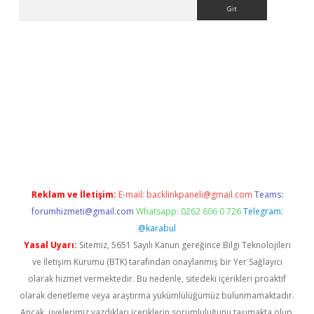
Arama
exper güncel
Reklam ve İletişim:
E-mail:
backlinkpaneli@gmail.com
Teams:
forumhizmeti@gmail.com
Whatsapp: 0262 606 0 726
Telegram:
@karabul
Yasal Uyarı:
Sitemiz, 5651 Sayılı Kanun gereğince Bilgi Teknolojileri
ve İletişim Kurumu (BTK) tarafından onaylanmış bir Yer Sağlayıcı
olarak hizmet vermektedir. Bu nedenle, sitedeki içerikleri proaktif
olarak denetleme veya araştırma yükümlülüğümüz bulunmamaktadır.
Ancak, üyelerimiz yazdıkları içeriklerin sorumluluğunu taşımakta olup,