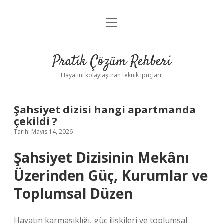
menüyü
Anasayfa
aç
Gizlilik Politikası
Pratik Çözüm Rehberi
Yasal Uyarı
Hayatını kolaylaştıran teknik ipuçları!
Hakkımızda
Şahsiyet dizisi hangi apartmanda
çekildi ?
Tarih: Mayıs 14, 2026
Şahsiyet Dizisinin Mekânı
Üzerinden Güç, Kurumlar ve
Toplumsal Düzen
Hayatın karmaşıklığı, güç ilişkileri ve toplumsal