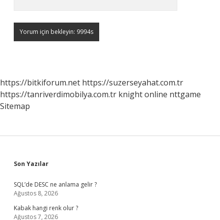
https://bitkiforum.net
https://suzerseyahat.com.tr
https://tanriverdimobilya.com.tr
knight online
nttgame
Sitemap
Sidebar
Son Yazılar
SQL’de DESC ne anlama gelir ?
Ağustos 8, 2026
Kabak hangi renk olur ?
Ağustos 7, 2026