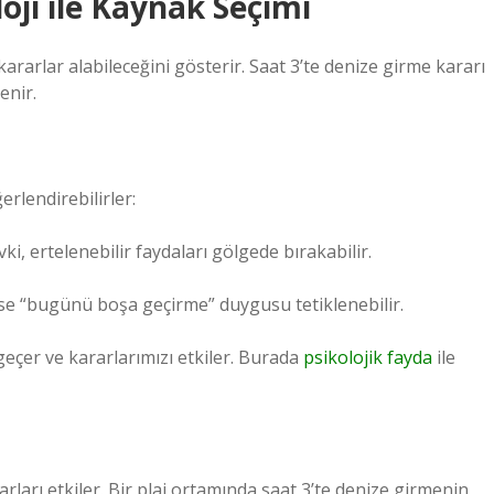
oji ile Kaynak Seçimi
rarlar alabileceğini gösterir. Saat 3’te denize girme kararı
enir.
rlendirebilirler:
i, ertelenebilir faydaları gölgede bırakabilir.
rse “bugünü boşa geçirme” duygusu tetiklenebilir.
geçer ve kararlarımızı etkiler. Burada
psikolojik fayda
ile
ları etkiler. Bir plaj ortamında saat 3’te denize girmenin