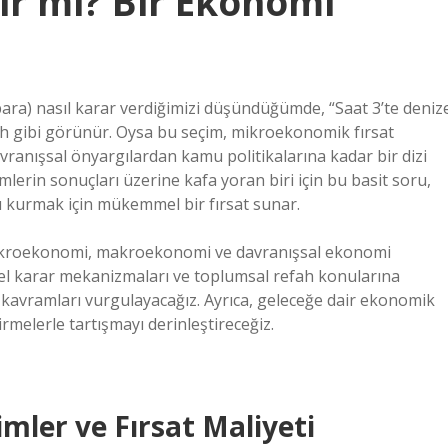
lir mi? Bir Ekonomi
, para) nasıl karar verdiğimizi düşündüğümde, “Saat 3’te deniz
ercih gibi görünür. Oysa bu seçim, mikroekonomik fırsat
ranışsal önyargılardan kamu politikalarına kadar bir dizi
imlerin sonuçları üzerine kafa yoran biri için bu basit soru,
 kurmak için mükemmel bir fırsat sunar.
u mikroekonomi, makroekonomi ve davranışsal ekonomi
ysel karar mekanizmaları ve toplumsal refah konularına
 kavramları vurgulayacağız. Ayrıca, geleceğe dair ekonomik
rmelerle tartışmayı derinleştireceğiz.
mler ve Fırsat Maliyeti