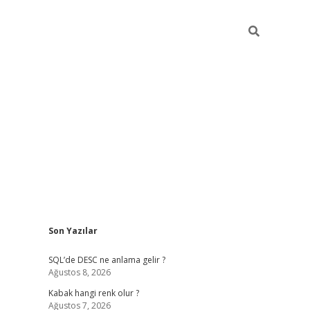
Sidebar
Son Yazılar
betexper güncel
SQL’de DESC ne anlama gelir ?
Ağustos 8, 2026
Kabak hangi renk olur ?
Ağustos 7, 2026