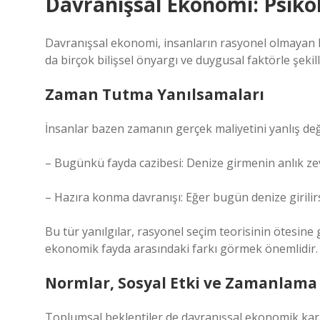
Davranışsal Ekonomi: Psikol
Davranışsal ekonomi, insanların rasyonel olmayan ka
da birçok bilişsel önyargı ve duygusal faktörle şekill
Zaman Tutma Yanılsamaları
İnsanlar bazen zamanın gerçek maliyetini yanlış değe
– Bugünkü fayda cazibesi: Denize girmenin anlık zevk
– Hazıra konma davranışı: Eğer bugün denize girili
Bu tür yanılgılar, rasyonel seçim teorisinin ötesine 
ekonomik fayda arasındaki farkı görmek önemlidir.
Normlar, Sosyal Etki ve Zamanlama
Toplumsal beklentiler de davranışsal ekonomik karar