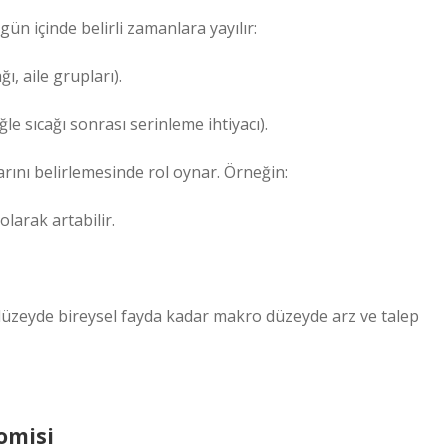
gün içinde belirli zamanlara yayılır:
ı, aile grupları).
ğle sıcağı sonrası serinleme ihtiyacı).
arını belirlemesinde rol oynar. Örneğin:
olarak artabilir.
 düzeyde bireysel fayda kadar makro düzeyde arz ve talep
nomisi