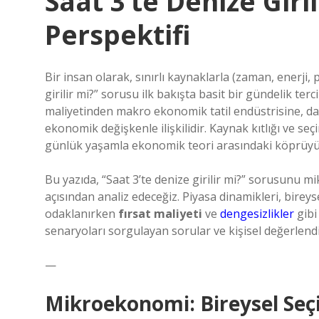
Saat 3’te Denize Giri
Perspektifi
Bir insan olarak, sınırlı kaynaklarla (zaman, enerji
girilir mi?” sorusu ilk bakışta basit bir gündelik t
maliyetinden makro ekonomik tatil endüstrisine, dav
ekonomik değişkenle ilişkilidir. Kaynak kıtlığı ve seç
günlük yaşamla ekonomik teori arasındaki köprüyü
Bu yazıda, “Saat 3’te denize girilir mi?” sorusun
açısından analiz edeceğiz. Piyasa dinamikleri, bire
odaklanırken
fırsat maliyeti
ve
dengesizlikler
gibi
senaryoları sorgulayan sorular ve kişisel değerlendi
—
Mikroekonomi: Bireysel Seçi