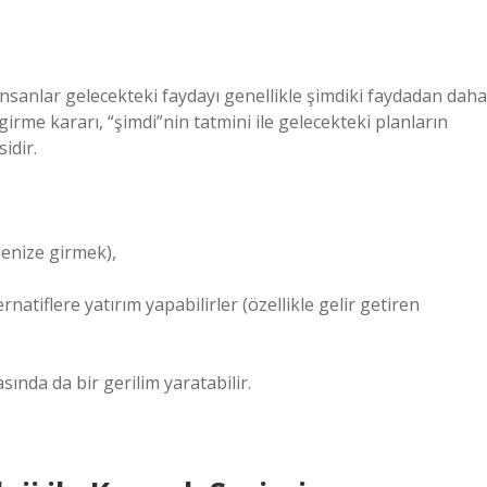
 İnsanlar gelecekteki faydayı genellikle şimdiki faydadan daha
girme kararı, “şimdi”nin tatmini ile gelecekteki planların
idir.
denize girmek),
atiflere yatırım yapabilirler (özellikle gelir getiren
sında da bir gerilim yaratabilir.