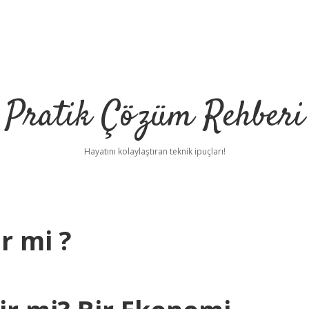
Pratik Çözüm Rehberi
Hayatını kolaylaştıran teknik ipuçları!
ir mi ?