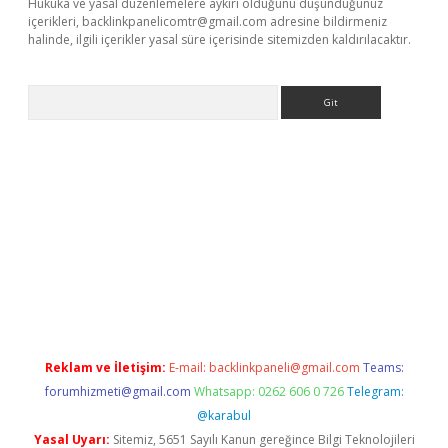
Hukuka ve yasal düzenlemelere aykırı olduğunu düşündüğünüz
içerikleri,
backlinkpanelicomtr@gmail.com
adresine bildirmeniz
halinde, ilgili içerikler yasal süre içerisinde sitemizden kaldırılacaktır.
Arama
ncel
Reklam ve İletişim:
E-mail:
backlinkpaneli@gmail.com
Teams:
forumhizmeti@gmail.com
Whatsapp: 0262 606 0 726
Telegram:
@karabul
Yasal Uyarı:
Sitemiz, 5651 Sayılı Kanun gereğince Bilgi Teknolojileri