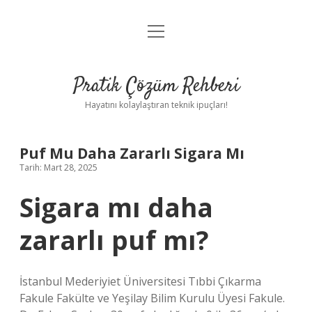
menüyü
Anasayfa
aç
Gizlilik Politikası
Pratik Çözüm Rehberi
Yasal Uyarı
Hayatını kolaylaştıran teknik ipuçları!
Hakkımızda
Puf Mu Daha Zararlı Sigara Mı
Tarih: Mart 28, 2025
Sigara mı daha
zararlı puf mı?
İstanbul Mederiyiet Üniversitesi Tıbbi Çıkarma
Fakule Fakülte ve Yeşilay Bilim Kurulu Üyesi Fakule.