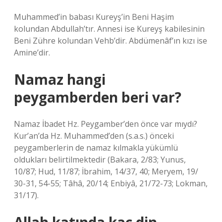
Muhammed’in babası Kureyş’in Beni Haşim
kolundan Abdullah’tır. Annesi ise Kureyş kabilesinin
Beni Zühre kolundan Vehb’dir. Abdümenâf’ın kızı ise
Amine’dir.
Namaz hangi
peygamberden beri var?
Namaz İbadet Hz. Peygamber’den önce var mıydı?
Kur’an’da Hz. Muhammed’den (s.a.s.) önceki
peygamberlerin de namaz kılmakla yükümlü
oldukları belirtilmektedir (Bakara, 2/83; Yunus,
10/87; Hud, 11/87; İbrahim, 14/37, 40; Meryem, 19/
30-31, 54-55; Tâhâ, 20/14; Enbiyâ, 21/72-73; Lokman,
31/17).