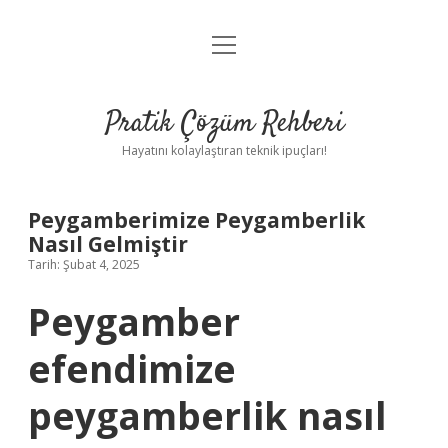
menüyü
Anasayfa
aç
Gizlilik Politikası
Pratik Çözüm Rehberi
Yasal Uyarı
Hayatını kolaylaştıran teknik ipuçları!
Hakkımızda
Peygamberimize Peygamberlik
Nasıl Gelmiştir
Tarih: Şubat 4, 2025
Peygamber
efendimize
peygamberlik nasıl