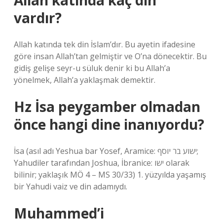
Allah katında kaç din
vardır?
Allah katında tek din İslam’dır. Bu ayetin ifadesine
göre insan Allah’tan gelmiştir ve O’na dönecektir. Bu
gidiş gelişe seyr-u süluk denir ki bu Allah’a
yönelmek, Allah’a yaklaşmak demektir.
Hz İsa peygamber olmadan
önce hangi dine inanıyordu?
İsa (asıl adı Yeshua bar Yosef, Aramice: ישוע בר יוסף;
Yahudiler tarafından Joshua, İbranice: ישו olarak
bilinir; yaklaşık MÖ 4 – MS 30/33) 1. yüzyılda yaşamış
bir Yahudi vaiz ve din adamıydı.
Muhammed’i