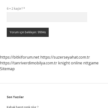
6 + 2 kaçtır?
*
https://bitkiforum.net
https://suzerseyahat.com.tr
https://tanriverdimobilya.com.tr
knight online
nttgame
Sitemap
Sidebar
Son Yazılar
Kabak hangi renk olur ?