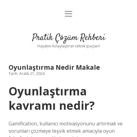
menüyü
Anasayfa
aç
Gizlilik Politikası
Pratik Çözüm Rehberi
Yasal Uyarı
Hayatını kolaylaştıran teknik ipuçları!
Hakkımızda
Oyunlaştırma Nedir Makale
Tarih: Aralık 21, 2024
Oyunlaştırma
kavramı nedir?
Gamification, kullanıcı motivasyonunu artırmak ve
sorunları çözmeye teşvik etmek amacıyla oyun