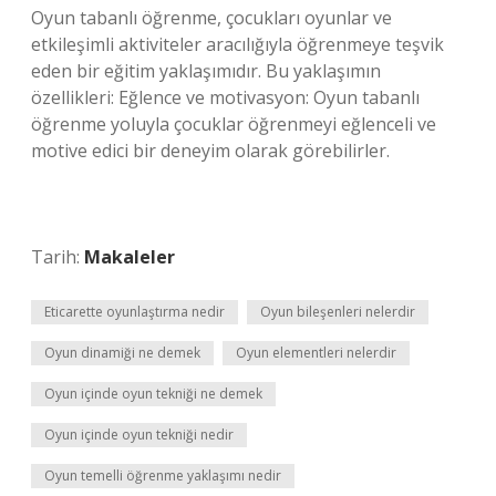
Oyun tabanlı öğrenme, çocukları oyunlar ve
etkileşimli aktiviteler aracılığıyla öğrenmeye teşvik
eden bir eğitim yaklaşımıdır. Bu yaklaşımın
özellikleri: Eğlence ve motivasyon: Oyun tabanlı
öğrenme yoluyla çocuklar öğrenmeyi eğlenceli ve
motive edici bir deneyim olarak görebilirler.
Tarih:
Makaleler
Eticarette oyunlaştırma nedir
Oyun bileşenleri nelerdir
Oyun dinamiği ne demek
Oyun elementleri nelerdir
Oyun içinde oyun tekniği ne demek
Oyun içinde oyun tekniği nedir
Oyun temelli öğrenme yaklaşımı nedir