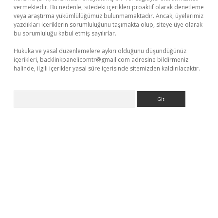
vermektedir. Bu nedenle, sitedeki içerikleri proaktif olarak denetleme
veya araştırma yükümlülüğümüz bulunmamaktadır. Ancak, üyelerimiz
yazdıkları içeriklerin sorumluluğunu taşımakta olup, siteye üye olarak
bu sorumluluğu kabul etmiş sayılırlar.
Hukuka ve yasal düzenlemelere aykırı olduğunu düşündüğünüz
içerikleri,
backlinkpanelicomtr@gmail.com
adresine bildirmeniz
halinde, ilgili içerikler yasal süre içerisinde sitemizden kaldırılacaktır.
Arama
exper güncel