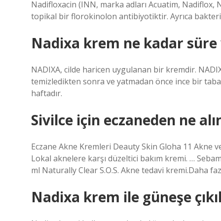
Nadifloxacin (INN, marka adları Acuatim, Nadiflox, 
topikal bir florokinolon antibiyotiktir. Ayrıca bakteri
Nadixa krem ne kadar süre 
NADIXA, cilde haricen uygulanan bir kremdir. NADIXA
temizledikten sonra ve yatmadan önce ince bir tabak
haftadır.
Sivilce için eczaneden ne alı
Eczane Akne Kremleri Deauty Skin Gloha 11 Akne ve 
Lokal aknelere karşı düzeltici bakım kremi. … Seba
ml Naturally Clear S.O.S. Akne tedavi kremi.Daha fa
Nadixa krem ile güneşe çıkıl