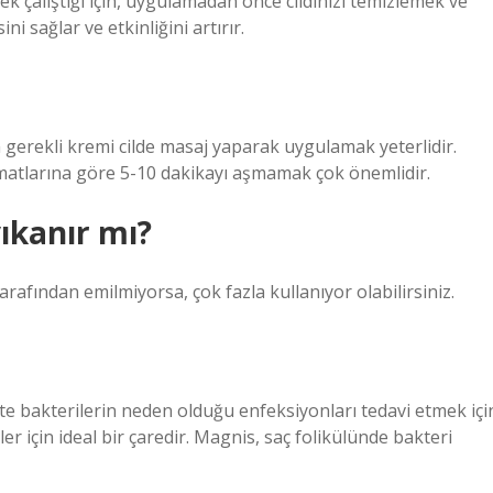
k çalıştığı için, uygulamadan önce cildinizi temizlemek ve
 sağlar ve etkinliğini artırır.
 gerekli kremi cilde masaj yaparak uygulamak yeterlidir.
imatlarına göre 5-10 dakikayı aşmamak çok önemlidir.
ıkanır mı?
z tarafından emilmiyorsa, çok fazla kullanıyor olabilirsiniz.
ltte bakterilerin neden olduğu enfeksiyonları tedavi etmek içi
er için ideal bir çaredir. Magnis, saç folikülünde bakteri