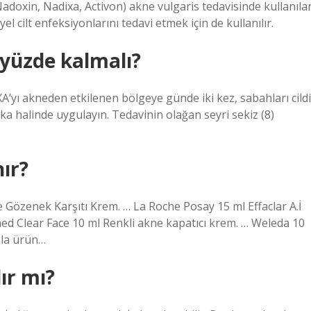
Nadoxin, Nadixa, Activon) akne vulgaris tedavisinde kullanıla
yel cilt enfeksiyonlarını tedavi etmek için de kullanılır.
yüzde kalmalı?
’yı akneden etkilenen bölgeye günde iki kez, sabahları cildi
a halinde uygulayın. Tedavinin olağan seyri sekiz (8)
nır?
Gözenek Karşıtı Krem. … La Roche Posay 15 ml Effaclar A.İ
med Clear Face 10 ml Renkli akne kapatıcı krem. … Weleda 10
zla ürün…
ır mı?