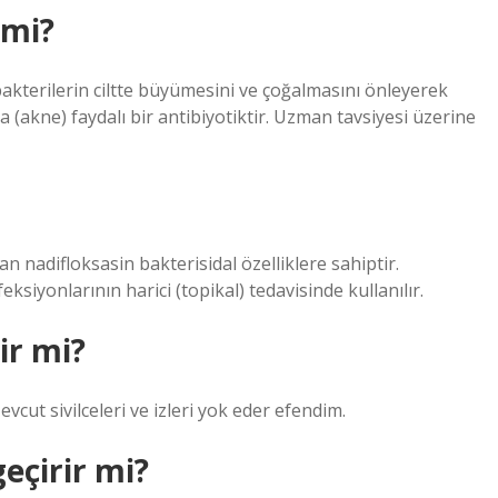
 mi?
akterilerin ciltte büyümesini ve çoğalmasını önleyerek
da (akne) faydalı bir antibiyotiktir. Uzman tavsiyesi üzerine
 nadifloksasin bakterisidal özelliklere sahiptir.
ksiyonlarının harici (topikal) tedavisinde kullanılır.
ir mi?
vcut sivilceleri ve izleri yok eder efendim.
geçirir mi?