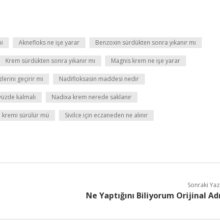
mi
Aknefloks ne işe yarar
Benzoxin sürdükten sonra yıkanır mı
Krem sürdükten sonra yıkanır mı
Magnis krem ne işe yarar
lerini geçirir mi
Nadifloksasin maddesi nedir
yüzde kalmalı
Nadixa krem nerede saklanır
 kremi sürülür mü
Sivilce için eczaneden ne alınır
Sonraki Yaz
Ne Yaptığını Biliyorum Orijinal Ad