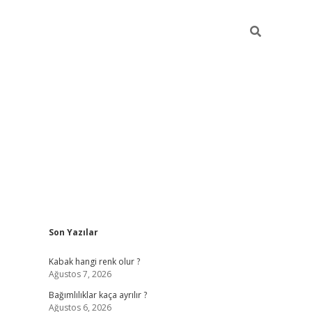
Sidebar
Son Yazılar
betexper güncel
Kabak hangi renk olur ?
Ağustos 7, 2026
Bağımlılıklar kaça ayrılır ?
Ağustos 6, 2026