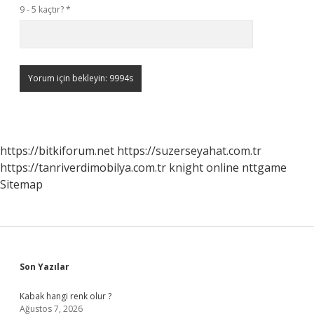
9 - 5 kaçtır?
*
https://bitkiforum.net
https://suzerseyahat.com.tr
https://tanriverdimobilya.com.tr
knight online
nttgame
Sitemap
Sidebar
Son Yazılar
Kabak hangi renk olur ?
Ağustos 7, 2026