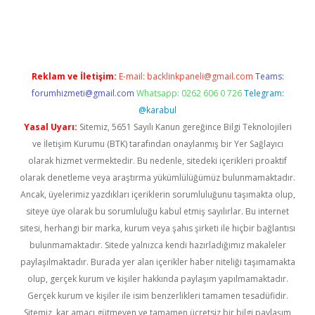
exper güncel
Reklam ve İletişim:
E-mail:
backlinkpaneli@gmail.com
Teams:
forumhizmeti@gmail.com
Whatsapp: 0262 606 0 726
Telegram:
@karabul
Yasal Uyarı:
Sitemiz, 5651 Sayılı Kanun gereğince Bilgi Teknolojileri
ve İletişim Kurumu (BTK) tarafından onaylanmış bir Yer Sağlayıcı
olarak hizmet vermektedir. Bu nedenle, sitedeki içerikleri proaktif
olarak denetleme veya araştırma yükümlülüğümüz bulunmamaktadır.
Ancak, üyelerimiz yazdıkları içeriklerin sorumluluğunu taşımakta olup,
siteye üye olarak bu sorumluluğu kabul etmiş sayılırlar. Bu internet
sitesi, herhangi bir marka, kurum veya şahıs şirketi ile hiçbir bağlantısı
bulunmamaktadır. Sitede yalnızca kendi hazırladığımız makaleler
paylaşılmaktadır. Burada yer alan içerikler haber niteliği taşımamakta
olup, gerçek kurum ve kişiler hakkında paylaşım yapılmamaktadır.
Gerçek kurum ve kişiler ile isim benzerlikleri tamamen tesadüfidir.
Sitemiz, kar amacı gütmeyen ve tamamen ücretsiz bir bilgi paylaşım