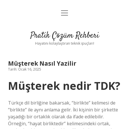
menüyü
Anasayfa
aç
Gizlilik Politikası
Pratik Çözüm Rehberi
Yasal Uyarı
Hayatını kolaylaştıran teknik ipuçları!
Hakkımızda
Müşterek Nasıl Yazilir
Tarih: Ocak 16, 2025
Müşterek nedir TDK?
Türkçe dil birliğine bakarsak, “birlikte” kelimesi de
“birlikte” ile aynı anlama gelir. İki kişinin bir şirkette
yaşadığı bir ortaklık olarak da ifade edilebilir.
Örneğin, “hayat birliktedir” kelimesindeki ortak,