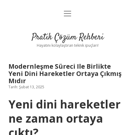
menüyü
Anasayfa
aç
Gizlilik Politikası
Pratik Çözüm Rehberi
Yasal Uyarı
Hayatını kolaylaştıran teknik ipuçları!
Hakkımızda
Modernleşme Süreci Ile Birlikte
Yeni Dini Hareketler Ortaya Çıkmış
Mıdır
Tarih: Şubat 13, 2025
Yeni dini hareketler
ne zaman ortaya
çıktı?