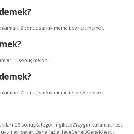
e demek?
nlamları: 2 sonuç sarkık meme i. sarkık meme i.
emek?
amları: 1 sonuç melon i.
e demek?
nlamları: 2 sonuç sarkık meme i. sarkık meme i.
lamları: 28 sonuçKategoriİngilizce2Yaygın kullanımchest
yumayı sever. Daha fazla ifadeGenel3Genelchest i.