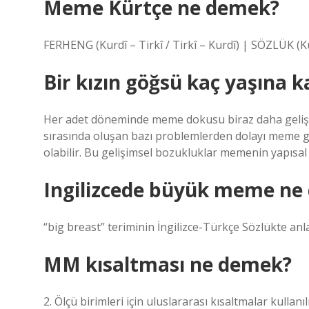
Meme Kürtçe ne demek?
FERHENG (Kurdî – Tirkî / Tirkî – Kurdî) | SÖZLÜK (K
Bir kızın göğsü kaç yaşına 
Her adet döneminde meme dokusu biraz daha gelişir
sırasında oluşan bazı problemlerden dolayı meme geliş
olabilir. Bu gelişimsel bozukluklar memenin yapısal 
Ingilizcede büyük meme ne
“big breast” teriminin İngilizce-Türkçe Sözlükte anl
MM kısaltması ne demek?
2. Ölçü birimleri için uluslararası kısaltmalar kulla