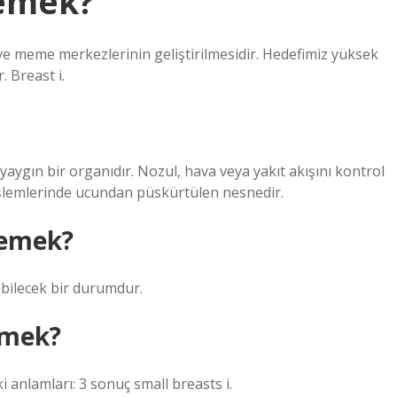
demek?
 ve meme merkezlerinin geliştirilmesidir. Hedefimiz yüksek
 Breast i.
yaygın bir organıdır. Nozul, hava veya yakıt akışını kontrol
 işlemlerinde ucundan püskürtülen nesnedir.
demek?
bilecek bir durumdur.
emek?
i anlamları: 3 sonuç small breasts i.