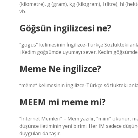
(kilometre), g (gram), kg (kilogram), l (litre), hl (h
vb.
Göğsün ingilizcesi ne?
“gogus” kelimesinin İngilizce-Türkçe Sözlükteki an
i.Kedim göğsümde uyumayı sever. Kedim göğsümde u
Meme Ne ingilizce?
“même” kelimesinin İngilizce-Türkçe sözlükteki anla
MEEM mi meme mi?
“İnternet Memleri” – Mem yazılır, “miim” okunur, ma
düşünce iletiminin yeni birimi. Her IM sadece düşün
duyguları da taşır.