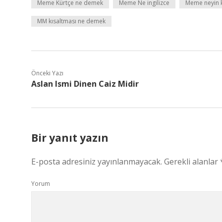
Meme Kürtçe ne demek
Meme Ne ingilizce
Meme neyin k
MM kısaltması ne demek
Önceki Yazı
Aslan Ismi Dinen Caiz Midir
Bir yanıt yazın
E-posta adresiniz yayınlanmayacak.
Gerekli alanlar
Yorum