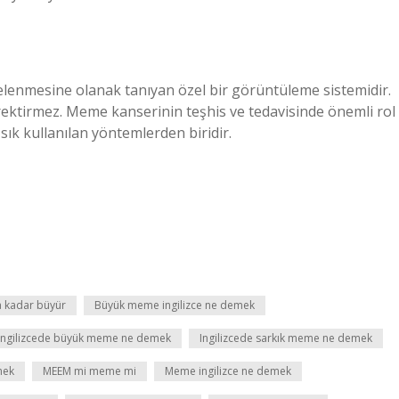
elenmesine olanak tanıyan özel bir görüntüleme sistemidir.
rektirmez. Meme kanserinin teşhis ve tedavisinde önemli rol
 kullanılan yöntemlerden biridir.
na kadar büyür
Büyük meme ingilizce ne demek
Ingilizcede büyük meme ne demek
Ingilizcede sarkık meme ne demek
mek
MEEM mi meme mi
Meme ingilizce ne demek