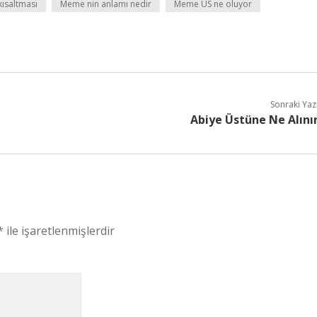
ısaltması
Meme nin anlamı nedir
Meme US ne oluyor
Sonraki Yaz
Abiye Üstüne Ne Alını
*
ile işaretlenmişlerdir