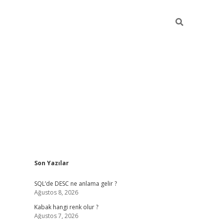
Sidebar
Son Yazılar
betexper güncel
SQL’de DESC ne anlama gelir ?
Ağustos 8, 2026
Kabak hangi renk olur ?
Ağustos 7, 2026