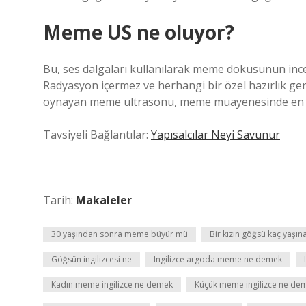
Meme US ne oluyor?
Bu, ses dalgaları kullanılarak meme dokusunun inc
Radyasyon içermez ve herhangi bir özel hazırlık ge
oynayan meme ultrasonu, meme muayenesinde en sık
Tavsiyeli Bağlantılar:
Yapısalcılar Neyi Savunur
Tarih:
Makaleler
30 yaşından sonra meme büyür mü
Bir kızın göğsü kaç yaşı
Göğsün ingilizcesi ne
Ingilizce argoda meme ne demek
Kadın meme ingilizce ne demek
Küçük meme ingilizce ne de