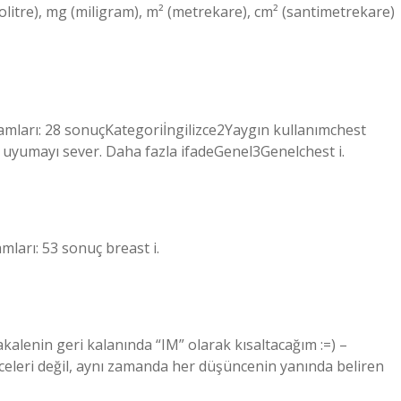
ektolitre), mg (miligram), m² (metrekare), cm² (santimetrekare)
lamları: 28 sonuçKategoriİngilizce2Yaygın kullanımchest
yumayı sever. Daha fazla ifadeGenel3Genelchest i.
mları: 53 sonuç breast i.
kalenin geri kalanında “IM” olarak kısaltacağım :=) –
celeri değil, aynı zamanda her düşüncenin yanında beliren