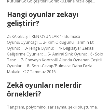
Kutular.Go.Go çeşitleri.Gomoku.Daha fazla öğe…
Hangi oyunlar zekayı
geliştirir?
ZEKA GELİŞTİREN OYUNLAR 1- Bulmaca
Oyunu/Oyuncağı: … 2- Kim Olduğunu Tahmin Et
Oyunu: … 3- Jenga Oyunu: … 4- Bilgisayar Zekası
Geliştirme Oyunları: … 5- Amiral Sink Oyunu: .. 6- Solo
Test: … 7- Ebeveyn Kontrolü Altında Oynanan Çeşitli
Oyunlar: … 8- Soru-Cevap/Bulmaca: Daha Fazla
Makale…•27 Temmuz 2016
Zekâ oyunları nelerdir
örnekleri?
Tangram, polyomino, zar sayma, şekil oluşturma,