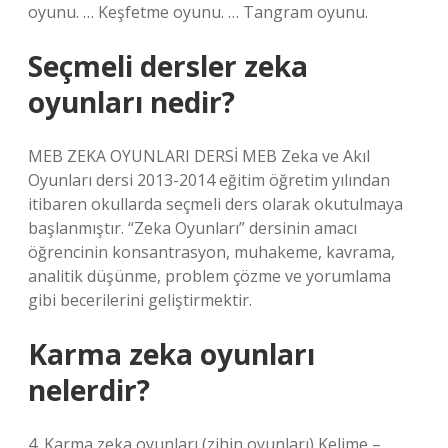
oyunu. … Keşfetme oyunu. … Tangram oyunu.
Seçmeli dersler zeka
oyunları nedir?
MEB ZEKA OYUNLARI DERSİ MEB Zeka ve Akıl
Oyunları dersi 2013-2014 eğitim öğretim yılından
itibaren okullarda seçmeli ders olarak okutulmaya
başlanmıştır. “Zeka Oyunları” dersinin amacı
öğrencinin konsantrasyon, muhakeme, kavrama,
analitik düşünme, problem çözme ve yorumlama
gibi becerilerini geliştirmektir.
Karma zeka oyunları
nelerdir?
4. Karma zeka oyunları (zihin oyunları) Kelime –