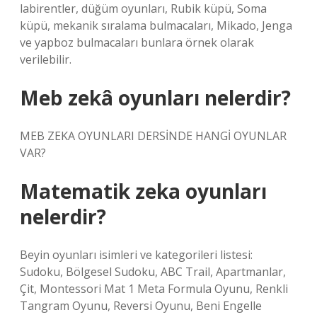
labirentler, düğüm oyunları, Rubik küpü, Soma
küpü, mekanik sıralama bulmacaları, Mikado, Jenga
ve yapboz bulmacaları bunlara örnek olarak
verilebilir.
Meb zekâ oyunları nelerdir?
MEB ZEKA OYUNLARI DERSİNDE HANGİ OYUNLAR
VAR?
Matematik zeka oyunları
nelerdir?
Beyin oyunları isimleri ve kategorileri listesi:
Sudoku, Bölgesel Sudoku, ABC Trail, Apartmanlar,
Çit, Montessori Mat 1 Meta Formula Oyunu, Renkli
Tangram Oyunu, Reversi Oyunu, Beni Engelle