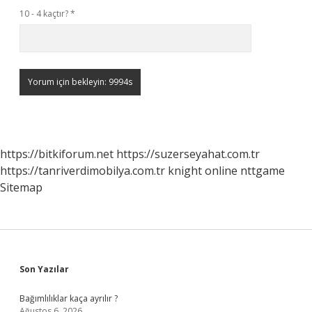
10 - 4 kaçtır?
*
https://bitkiforum.net
https://suzerseyahat.com.tr
https://tanriverdimobilya.com.tr
knight online
nttgame
Sitemap
Sidebar
Son Yazılar
Bağımlılıklar kaça ayrılır ?
Ağustos 6, 2026