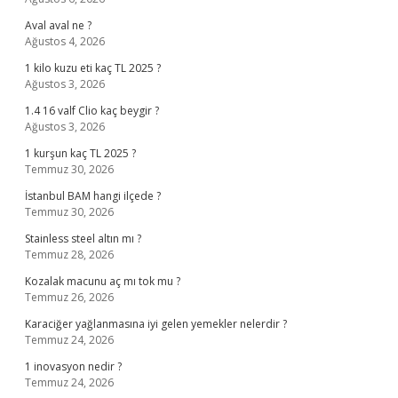
Aval aval ne ?
Ağustos 4, 2026
1 kilo kuzu eti kaç TL 2025 ?
Ağustos 3, 2026
1.4 16 valf Clio kaç beygir ?
Ağustos 3, 2026
1 kurşun kaç TL 2025 ?
Temmuz 30, 2026
İstanbul BAM hangi ilçede ?
Temmuz 30, 2026
Stainless steel altın mı ?
Temmuz 28, 2026
Kozalak macunu aç mı tok mu ?
Temmuz 26, 2026
Karaciğer yağlanmasına iyi gelen yemekler nelerdir ?
Temmuz 24, 2026
1 inovasyon nedir ?
Temmuz 24, 2026