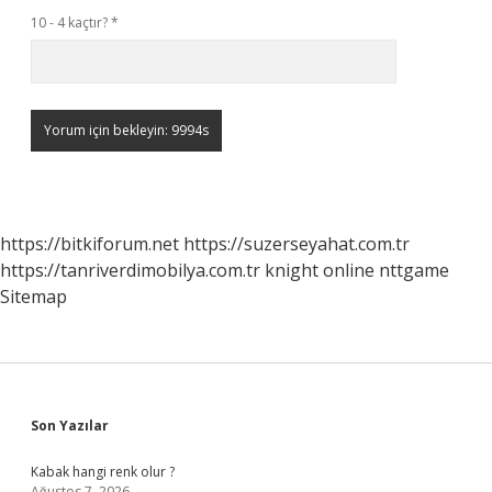
10 - 4 kaçtır?
*
https://bitkiforum.net
https://suzerseyahat.com.tr
https://tanriverdimobilya.com.tr
knight online
nttgame
Sitemap
Sidebar
Son Yazılar
Kabak hangi renk olur ?
Ağustos 7, 2026