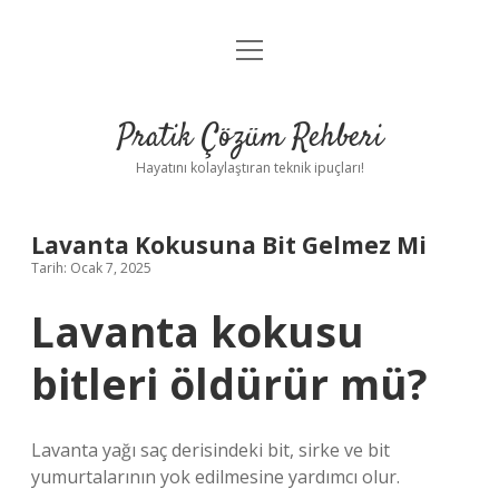
menüyü
Anasayfa
aç
Gizlilik Politikası
Pratik Çözüm Rehberi
Yasal Uyarı
Hayatını kolaylaştıran teknik ipuçları!
Hakkımızda
Lavanta Kokusuna Bit Gelmez Mi
Tarih: Ocak 7, 2025
Lavanta kokusu
bitleri öldürür mü?
Lavanta yağı saç derisindeki bit, sirke ve bit
yumurtalarının yok edilmesine yardımcı olur.