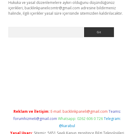
Hukuka ve yasal düzenlemelere aykırı olduğunu düşündüğünüz
içerikleri,
backlinkpanelicomtr@gmail.com
adresine bildirmeniz
halinde, ilgili içerikler yasal süre içerisinde sitemizden kaldırılacaktır.
Arama
texper güncel
Reklam ve İletişim:
E-mail:
backlinkpaneli@gmail.com
Teams:
forumhizmeti@gmail.com
Whatsapp: 0262 606 0 726
Telegram:
@karabul
Yasal Uyarı:
Sitemiz, 5651 Sayılı Kanun gereğince Bilgi Teknolojileri