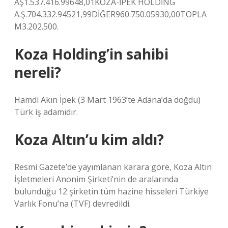
AŞ1.537.416.99648,01KOZA-İPEK HOLDİNG
A.Ş.704.332.94521,99DİĞER960.750.05930,00TOPLA
M3.202.500.
Koza Holding’in sahibi
nereli?
Hamdi Akın İpek (3 Mart 1963’te Adana’da doğdu)
Türk iş adamıdır.
Koza Altın’u kim aldı?
Resmi Gazete’de yayımlanan karara göre, Koza Altın
İşletmeleri Anonim Şirketi’nin de aralarında
bulunduğu 12 şirketin tüm hazine hisseleri Türkiye
Varlık Fonu’na (TVF) devredildi.