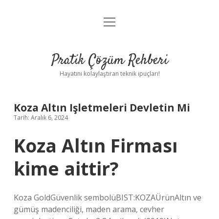
menüyü
Anasayfa
aç
Gizlilik Politikası
Pratik Çözüm Rehberi
Yasal Uyarı
Hayatını kolaylaştıran teknik ipuçları!
Hakkımızda
Koza Altın Işletmeleri Devletin Mi
Tarih: Aralık 6, 2024
Koza Altın Firması
kime aittir?
Koza GoldGüvenlik sembolüBIST:KOZAÜrünAltın ve
gümüş madenciliği, maden arama, cevher