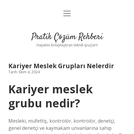
menüyü
Anasayfa
aç
Gizlilik Politikası
Pratik Çözüm Rehberi
Yasal Uyarı
Hayatını kolaylaştıran teknik ipuçları!
Hakkımızda
Kariyer Meslek Grupları Nelerdir
Tarih: Ekim 4, 2024
Kariyer meslek
grubu nedir?
Mesleki, müfettiş, kontrolör, kontrolör, denetçi,
genel denetçi ve kaymakam unvanlarına sahip