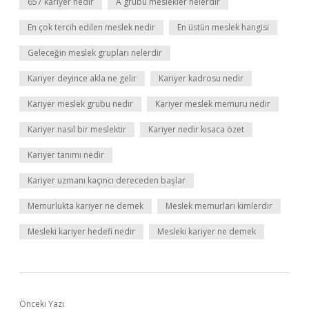
657 kariyer nedir
A grubu meslekler nelerdir
En çok tercih edilen meslek nedir
En üstün meslek hangisi
Geleceğin meslek grupları nelerdir
Kariyer deyince akla ne gelir
Kariyer kadrosu nedir
Kariyer meslek grubu nedir
Kariyer meslek memuru nedir
Kariyer nasıl bir meslektir
Kariyer nedir kısaca özet
Kariyer tanımı nedir
Kariyer uzmanı kaçıncı dereceden başlar
Memurlukta kariyer ne demek
Meslek memurları kimlerdir
Mesleki kariyer hedefi nedir
Mesleki kariyer ne demek
Önceki Yazı